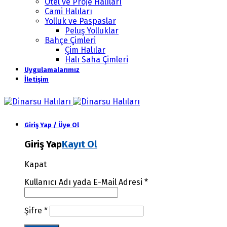
Otel ve Proje Halıları
Cami Halıları
Yolluk ve Paspaslar
Peluş Yolluklar
Bahçe Çimleri
Çim Halılar
Halı Saha Çimleri
Uygulamalarımız
İletişim
Giriş Yap / Üye Ol
Giriş Yap
Kayıt Ol
Kapat
Kullanıcı Adı yada E-Mail Adresi
*
Şifre
*