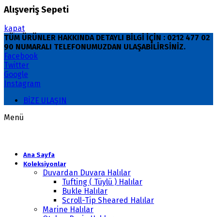
Alışveriş Sepeti
kapat
TÜM ÜRÜNLER HAKKINDA DETAYLI BİLGİ İÇİN : 0212 477 02
90 NUMARALI TELEFONUMUZDAN ULAŞABİLİRSİNİZ.
Facebook
Twitter
Google
Instagram
BİZE ULAŞIN
Menü
Ana Sayfa
Koleksiyonlar
Duvardan Duvara Halılar
Tufting ( Tüylü ) Halılar
Bukle Halılar
Scroll-Tip Sheared Halılar
Marine Halılar