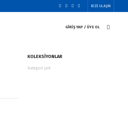
BİZE ULAŞIN
GIRIŞ YAP / ÜYE OL
KOLEKSIYONLAR
Kategori yok