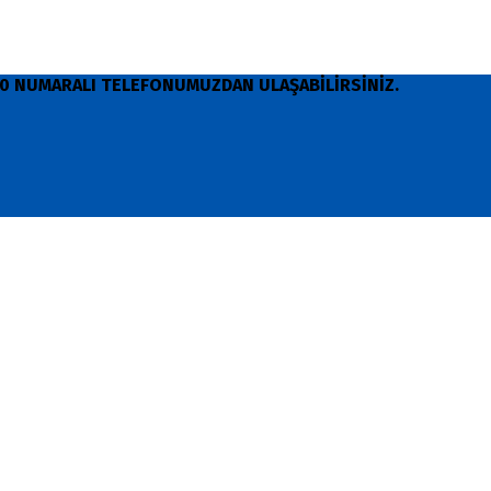
 90 NUMARALI TELEFONUMUZDAN ULAŞABİLİRSİNİZ.