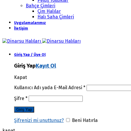
Peluş Yolluklar
Bahçe Çimleri
Çim Halılar
Halı Saha Çimleri
Uygulamalarımız
İletişim
Giriş Yap / Üye Ol
Giriş Yap
Kayıt Ol
Kapat
Kullanıcı Adı yada E-Mail Adresi
*
Şifre
*
Şifrenizi mi unuttunuz?
Beni Hatırla
kapat