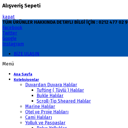
Alışveriş Sepeti
kapat
TÜM ÜRÜNLER HAKKINDA DETAYLI BİLGİ İÇİN : 0212 477 02
Facebook
Twitter
Google
Instagram
BİZE ULAŞIN
Menü
Ana Sayfa
Koleksiyonlar
Duvardan Duvara Halılar
Tufting ( Tüylü ) Halılar
Bukle Halılar
Scroll-Tip Sheared Halılar
Marine Halılar
Otel ve Proje Halıları
Cami Halıları
Yolluk ve Paspaslar