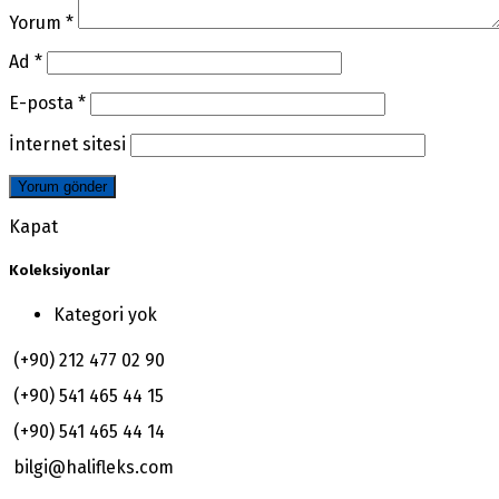
Yorum
*
Ad
*
E-posta
*
İnternet sitesi
Kapat
Koleksiyonlar
Kategori yok
(+90) 212 477 02 90
(+90) 541 465 44 15
(+90) 541 465 44 14
bilgi@halifleks.com