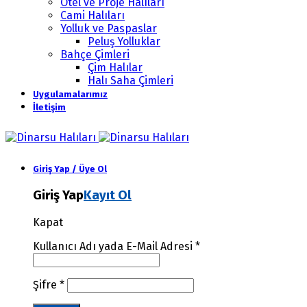
Otel ve Proje Halıları
Cami Halıları
Yolluk ve Paspaslar
Peluş Yolluklar
Bahçe Çimleri
Çim Halılar
Halı Saha Çimleri
Uygulamalarımız
İletişim
Giriş Yap / Üye Ol
Giriş Yap
Kayıt Ol
Kapat
Kullanıcı Adı yada E-Mail Adresi
*
Şifre
*