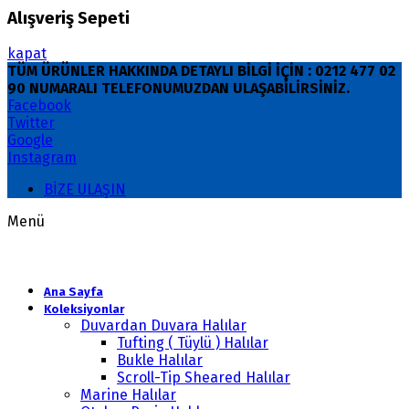
Alışveriş Sepeti
kapat
TÜM ÜRÜNLER HAKKINDA DETAYLI BİLGİ İÇİN : 0212 477 02
90 NUMARALI TELEFONUMUZDAN ULAŞABİLİRSİNİZ.
Facebook
Twitter
Google
Instagram
BİZE ULAŞIN
Menü
Ana Sayfa
Koleksiyonlar
Duvardan Duvara Halılar
Tufting ( Tüylü ) Halılar
Bukle Halılar
Scroll-Tip Sheared Halılar
Marine Halılar