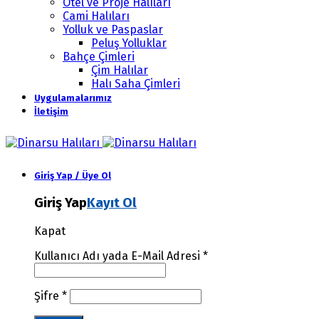
Otel ve Proje Halıları
Cami Halıları
Yolluk ve Paspaslar
Peluş Yolluklar
Bahçe Çimleri
Çim Halılar
Halı Saha Çimleri
Uygulamalarımız
İletişim
Giriş Yap / Üye Ol
Giriş Yap
Kayıt Ol
Kapat
Kullanıcı Adı yada E-Mail Adresi
*
Şifre
*