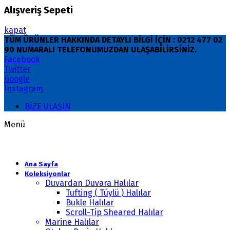
Alışveriş Sepeti
kapat
TÜM ÜRÜNLER HAKKINDA DETAYLI BİLGİ İÇİN : 0212 477 02
90 NUMARALI TELEFONUMUZDAN ULAŞABİLİRSİNİZ.
Facebook
Twitter
Google
Instagram
BİZE ULAŞIN
Menü
Ana Sayfa
Koleksiyonlar
Duvardan Duvara Halılar
Tufting ( Tüylü ) Halılar
Bukle Halılar
Scroll-Tip Sheared Halılar
Marine Halılar