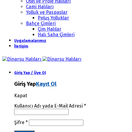
Otel ve Proje Halıları
Cami Halıları
Yolluk ve Paspaslar
Peluş Yolluklar
Bahçe Çimleri
Çim Halılar
Halı Saha Çimleri
Uygulamalarımız
İletişim
Giriş Yap / Üye Ol
Giriş Yap
Kayıt Ol
Kapat
Kullanıcı Adı yada E-Mail Adresi
*
Şifre
*