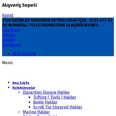
Alışveriş Sepeti
kapat
TÜM ÜRÜNLER HAKKINDA DETAYLI BİLGİ İÇİN : 0212 477 02
90 NUMARALI TELEFONUMUZDAN ULAŞABİLİRSİNİZ.
Facebook
Twitter
Google
Instagram
BİZE ULAŞIN
Menü
Ana Sayfa
Koleksiyonlar
Duvardan Duvara Halılar
Tufting ( Tüylü ) Halılar
Bukle Halılar
Scroll-Tip Sheared Halılar
Marine Halılar