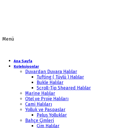
Menü
Ana Sayfa
Koleksiyonlar
Duvardan Duvara Halılar
Tufting ( Tüylü ) Halılar
Bukle Halılar
Scroll-Tip Sheared Halılar
Marine Halılar
Otel ve Proje Halıları
Cami Halıları
Yolluk ve Paspaslar
Peluş Yolluklar
Bahçe Çimleri
Çim Halılar