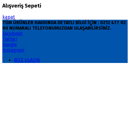
Alışveriş Sepeti
kapat
TÜM ÜRÜNLER HAKKINDA DETAYLI BİLGİ İÇİN : 0212 477 02
90 NUMARALI TELEFONUMUZDAN ULAŞABİLİRSİNİZ.
Facebook
Twitter
Google
Instagram
BİZE ULAŞIN