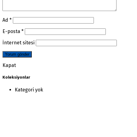
Ad
*
E-posta
*
İnternet sitesi
Kapat
Koleksiyonlar
Kategori yok
(+90) 212 477 02 90
(+90) 541 465 44 15
(+90) 541 465 44 14
bilgi@halifleks.com