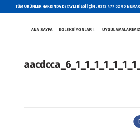
TÜM ÜRÜNLER HAKKINDA DETAYLI BİLGİ İÇİN : 0212 477 02 90 NUMA
ANA SAYFA
KOLEKSIYONLAR
UYGULAMALARIMI
aacdcca_6_1_1_1_1_1_1_1_