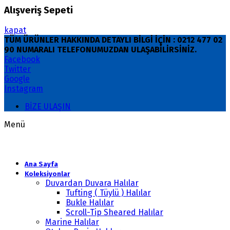
Alışveriş Sepeti
kapat
TÜM ÜRÜNLER HAKKINDA DETAYLI BİLGİ İÇİN : 0212 477 02
90 NUMARALI TELEFONUMUZDAN ULAŞABİLİRSİNİZ.
Facebook
Twitter
Google
Instagram
BİZE ULAŞIN
Menü
Ana Sayfa
Koleksiyonlar
Duvardan Duvara Halılar
Tufting ( Tüylü ) Halılar
Bukle Halılar
Scroll-Tip Sheared Halılar
Marine Halılar