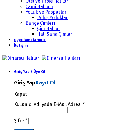
Otel ve Proje Halıları
Cami Halıları
Yolluk ve Paspaslar
Peluş Yolluklar
Bahçe Çimleri
Çim Halılar
Halı Saha Çimleri
Uygulamalarımız
İletişim
Giriş Yap / Üye Ol
Giriş Yap
Kayıt Ol
Kapat
Kullanıcı Adı yada E-Mail Adresi
*
Şifre
*