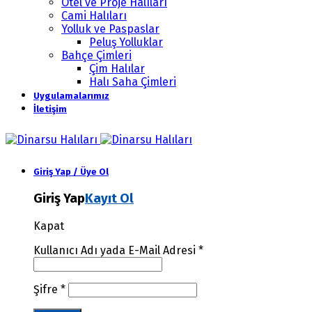
Otel ve Proje Halıları
Cami Halıları
Yolluk ve Paspaslar
Peluş Yolluklar
Bahçe Çimleri
Çim Halılar
Halı Saha Çimleri
Uygulamalarımız
İletişim
Giriş Yap / Üye Ol
Giriş Yap
Kayıt Ol
Kapat
Kullanıcı Adı yada E-Mail Adresi
*
Şifre
*