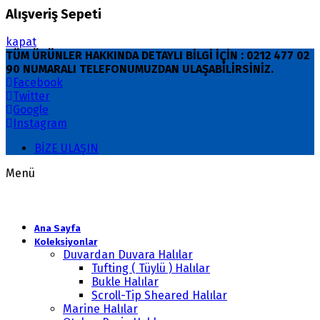
Alışveriş Sepeti
kapat
TÜM ÜRÜNLER HAKKINDA DETAYLI BİLGİ İÇİN : 0212 477 02
90 NUMARALI TELEFONUMUZDAN ULAŞABİLİRSİNİZ.
Facebook
Twitter
Google
Instagram
BİZE ULAŞIN
Menü
Ana Sayfa
Koleksiyonlar
Duvardan Duvara Halılar
Tufting ( Tüylü ) Halılar
Bukle Halılar
Scroll-Tip Sheared Halılar
Marine Halılar