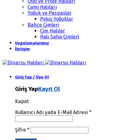
Otel ve Proje Halıları
Cami Halıları
Yolluk ve Paspaslar
Peluş Yolluklar
Bahçe Çimleri
Çim Halılar
Halı Saha Çimleri
Uygulamalarımız
İletişim
Giriş Yap / Üye Ol
Giriş Yap
Kayıt Ol
Kapat
Kullanıcı Adı yada E-Mail Adresi
*
Şifre
*