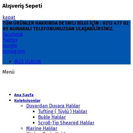
Alışveriş Sepeti
kapat
TÜM ÜRÜNLER HAKKINDA DETAYLI BİLGİ İÇİN : 0212 477 02
90 NUMARALI TELEFONUMUZDAN ULAŞABİLİRSİNİZ.
Facebook
Twitter
Google
Instagram
BİZE ULAŞIN
Menü
Ana Sayfa
Koleksiyonlar
Duvardan Duvara Halılar
Tufting ( Tüylü ) Halılar
Bukle Halılar
Scroll-Tip Sheared Halılar
Marine Halılar