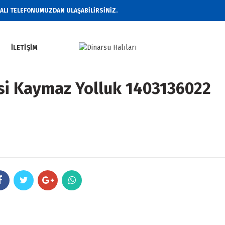
RALI TELEFONUMUZDAN ULAŞABİLİRSİNİZ.
Z
İLETIŞIM
isi Kaymaz Yolluk 1403136022