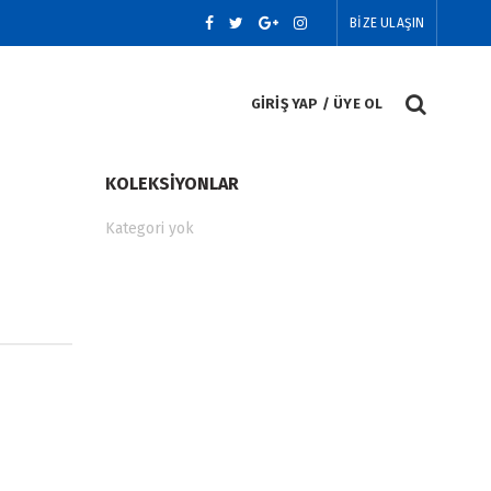
BİZE ULAŞIN
GIRIŞ YAP / ÜYE OL
KOLEKSIYONLAR
Kategori yok