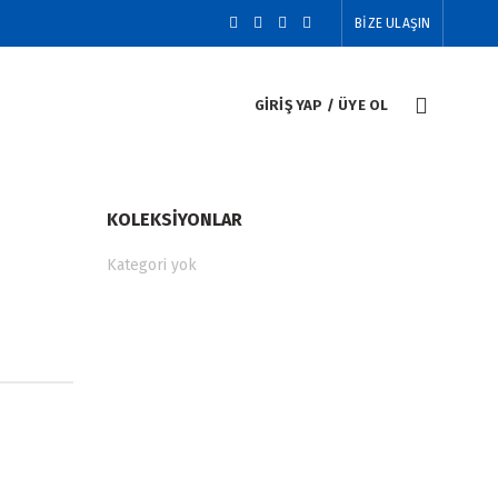
BİZE ULAŞIN
GIRIŞ YAP / ÜYE OL
KOLEKSIYONLAR
Kategori yok