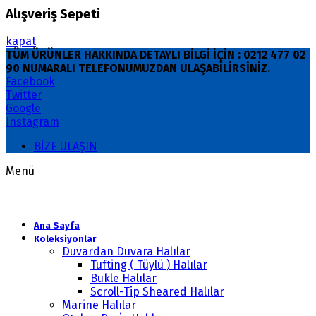
Alışveriş Sepeti
kapat
TÜM ÜRÜNLER HAKKINDA DETAYLI BİLGİ İÇİN : 0212 477 02
90 NUMARALI TELEFONUMUZDAN ULAŞABİLİRSİNİZ.
Facebook
Twitter
Google
Instagram
BİZE ULAŞIN
Menü
Ana Sayfa
Koleksiyonlar
Duvardan Duvara Halılar
Tufting ( Tüylü ) Halılar
Bukle Halılar
Scroll-Tip Sheared Halılar
Marine Halılar