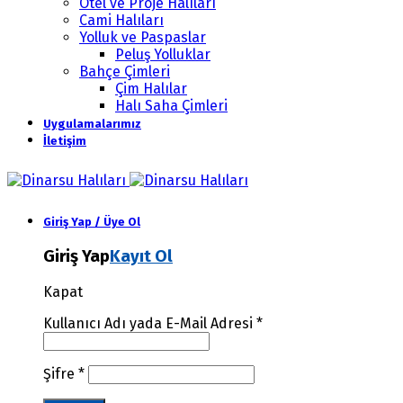
Otel ve Proje Halıları
Cami Halıları
Yolluk ve Paspaslar
Peluş Yolluklar
Bahçe Çimleri
Çim Halılar
Halı Saha Çimleri
Uygulamalarımız
İletişim
Giriş Yap / Üye Ol
Giriş Yap
Kayıt Ol
Kapat
Kullanıcı Adı yada E-Mail Adresi
*
Şifre
*