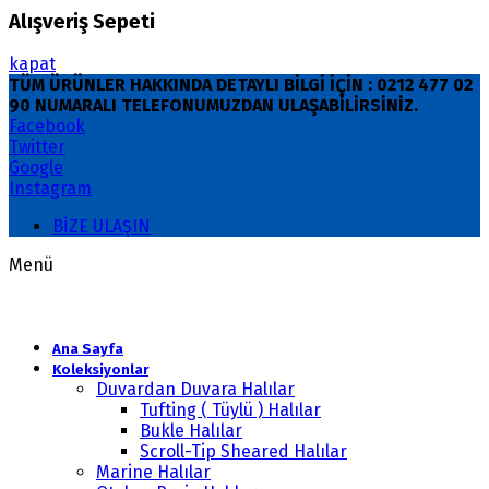
Alışveriş Sepeti
kapat
TÜM ÜRÜNLER HAKKINDA DETAYLI BİLGİ İÇİN : 0212 477 02
90 NUMARALI TELEFONUMUZDAN ULAŞABİLİRSİNİZ.
Facebook
Twitter
Google
Instagram
BİZE ULAŞIN
Menü
Ana Sayfa
Koleksiyonlar
Duvardan Duvara Halılar
Tufting ( Tüylü ) Halılar
Bukle Halılar
Scroll-Tip Sheared Halılar
Marine Halılar