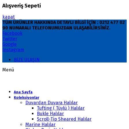
Alışveriş Sepeti
kapat
TÜM ÜRÜNLER HAKKINDA DETAYLI BİLGİ İÇİN : 0212 477 02
90 NUMARALI TELEFONUMUZDAN ULAŞABİLİRSİNİZ.
Facebook
Twitter
Google
Instagram
BİZE ULAŞIN
Menü
Ana Sayfa
Koleksiyonlar
Duvardan Duvara Halılar
Tufting ( Tüylü ) Halılar
Bukle Halılar
Scroll-Tip Sheared Halılar
Marine Halılar