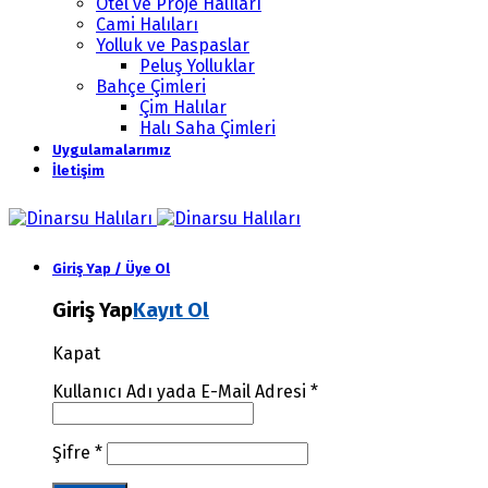
Otel ve Proje Halıları
Cami Halıları
Yolluk ve Paspaslar
Peluş Yolluklar
Bahçe Çimleri
Çim Halılar
Halı Saha Çimleri
Uygulamalarımız
İletişim
Giriş Yap / Üye Ol
Giriş Yap
Kayıt Ol
Kapat
Kullanıcı Adı yada E-Mail Adresi
*
Şifre
*