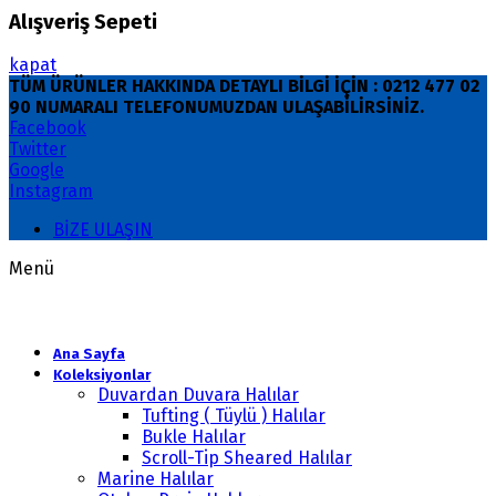
Alışveriş Sepeti
kapat
TÜM ÜRÜNLER HAKKINDA DETAYLI BİLGİ İÇİN : 0212 477 02
90 NUMARALI TELEFONUMUZDAN ULAŞABİLİRSİNİZ.
Facebook
Twitter
Google
Instagram
BİZE ULAŞIN
Menü
Ana Sayfa
Koleksiyonlar
Duvardan Duvara Halılar
Tufting ( Tüylü ) Halılar
Bukle Halılar
Scroll-Tip Sheared Halılar
Marine Halılar