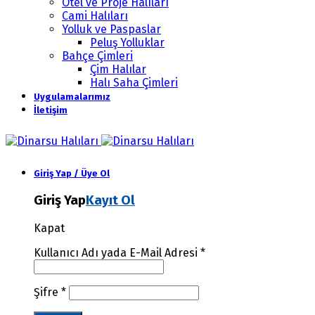
Otel ve Proje Halıları
Cami Halıları
Yolluk ve Paspaslar
Peluş Yolluklar
Bahçe Çimleri
Çim Halılar
Halı Saha Çimleri
Uygulamalarımız
İletişim
Giriş Yap / Üye Ol
Giriş Yap
Kayıt Ol
Kapat
Kullanıcı Adı yada E-Mail Adresi
*
Şifre
*