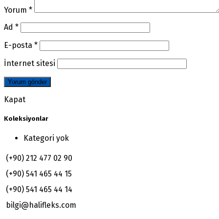
Yorum
*
Ad
*
E-posta
*
İnternet sitesi
Kapat
Koleksiyonlar
Kategori yok
(+90) 212 477 02 90
(+90) 541 465 44 15
(+90) 541 465 44 14
bilgi@halifleks.com