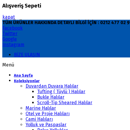
Alışveriş Sepeti
kapat
TÜM ÜRÜNLER HAKKINDA DETAYLI BİLGİ İÇİN : 0212 477 02
Facebook
Twitter
Google
Instagram
BİZE ULAŞIN
Menü
Ana Sayfa
Koleksiyonlar
Duvardan Duvara Halılar
Tufting ( Tüylü ) Halılar
Bukle Halılar
Scroll-Tip Sheared Halılar
Marine Halılar
Otel ve Proje Halıları
Cami Halıları
Yolluk ve Paspaslar