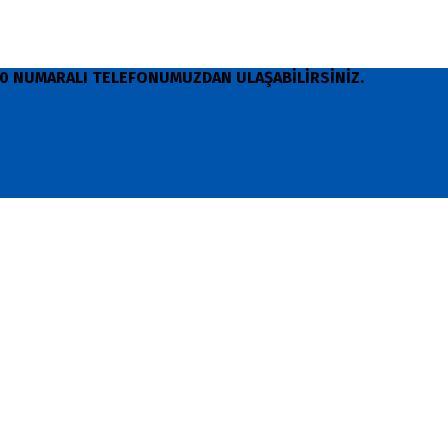
 90 NUMARALI TELEFONUMUZDAN ULAŞABİLİRSİNİZ.