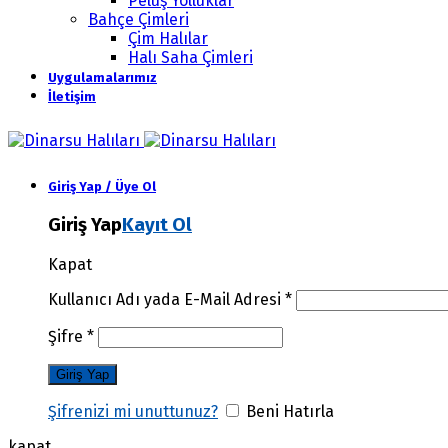
Peluş Yolluklar
Bahçe Çimleri
Çim Halılar
Halı Saha Çimleri
Uygulamalarımız
İletişim
Giriş Yap / Üye Ol
Giriş Yap
Kayıt Ol
Kapat
Kullanıcı Adı yada E-Mail Adresi
*
Şifre
*
Şifrenizi mi unuttunuz?
Beni Hatırla
kapat