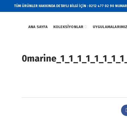
TÜM ÜRÜNLER HAKKINDA DETAYLI BİLGİ İÇİN : 0212 477 02 90 NUMA
ANA SAYFA
KOLEKSIYONLAR
UYGULAMALARIMI
0marine_1_1_1_1_1_1_1_1_