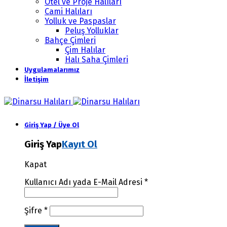
Otel ve Proje Halıları
Cami Halıları
Yolluk ve Paspaslar
Peluş Yolluklar
Bahçe Çimleri
Çim Halılar
Halı Saha Çimleri
Uygulamalarımız
İletişim
Giriş Yap / Üye Ol
Giriş Yap
Kayıt Ol
Kapat
Kullanıcı Adı yada E-Mail Adresi
*
Şifre
*