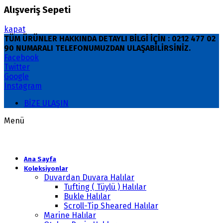
Alışveriş Sepeti
kapat
TÜM ÜRÜNLER HAKKINDA DETAYLI BİLGİ İÇİN : 0212 477 02
90 NUMARALI TELEFONUMUZDAN ULAŞABİLİRSİNİZ.
Facebook
Twitter
Google
Instagram
BİZE ULAŞIN
Menü
Ana Sayfa
Koleksiyonlar
Duvardan Duvara Halılar
Tufting ( Tüylü ) Halılar
Bukle Halılar
Scroll-Tip Sheared Halılar
Marine Halılar