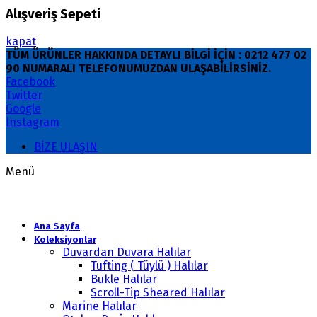
Alışveriş Sepeti
kapat
TÜM ÜRÜNLER HAKKINDA DETAYLI BİLGİ İÇİN : 0212 477 02
90 NUMARALI TELEFONUMUZDAN ULAŞABİLİRSİNİZ.
Facebook
Twitter
Google
Instagram
BİZE ULAŞIN
Menü
Ana Sayfa
Koleksiyonlar
Duvardan Duvara Halılar
Tufting ( Tüylü ) Halılar
Bukle Halılar
Scroll-Tip Sheared Halılar
Marine Halılar