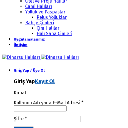
Otel ve Proje Halıları
Cami Halıları
Yolluk ve Paspaslar
Peluş Yolluklar
Bahçe Çimleri
Çim Halılar
Halı Saha Çimleri
Uygulamalarımız
İletişim
Giriş Yap / Üye Ol
Giriş Yap
Kayıt Ol
Kapat
Kullanıcı Adı yada E-Mail Adresi
*
Şifre
*