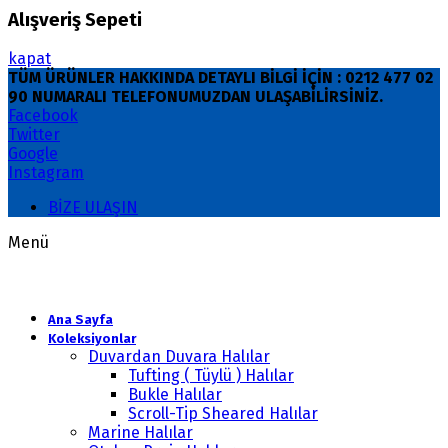
Alışveriş Sepeti
kapat
TÜM ÜRÜNLER HAKKINDA DETAYLI BİLGİ İÇİN : 0212 477 02
90 NUMARALI TELEFONUMUZDAN ULAŞABİLİRSİNİZ.
Facebook
Twitter
Google
Instagram
BİZE ULAŞIN
Menü
Ana Sayfa
Koleksiyonlar
Duvardan Duvara Halılar
Tufting ( Tüylü ) Halılar
Bukle Halılar
Scroll-Tip Sheared Halılar
Marine Halılar