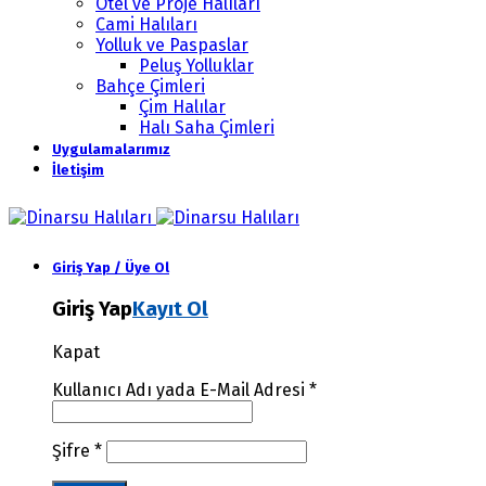
Otel ve Proje Halıları
Cami Halıları
Yolluk ve Paspaslar
Peluş Yolluklar
Bahçe Çimleri
Çim Halılar
Halı Saha Çimleri
Uygulamalarımız
İletişim
Giriş Yap / Üye Ol
Giriş Yap
Kayıt Ol
Kapat
Kullanıcı Adı yada E-Mail Adresi
*
Şifre
*