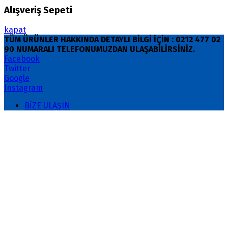
Alışveriş Sepeti
kapat
TÜM ÜRÜNLER HAKKINDA DETAYLI BİLGİ İÇİN : 0212 477 02
90 NUMARALI TELEFONUMUZDAN ULAŞABİLİRSİNİZ.
Facebook
Twitter
Google
Instagram
BİZE ULAŞIN