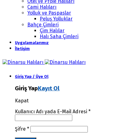
Otel ve Proje Halıları
Cami Halıları
Yolluk ve Paspaslar
Peluş Yolluklar
Bahçe Çimleri
Çim Halılar
Halı Saha Çimleri
Uygulamalarımız
İletişim
Giriş Yap / Üye Ol
Giriş Yap
Kayıt Ol
Kapat
Kullanıcı Adı yada E-Mail Adresi
*
Şifre
*