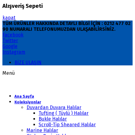
Alışveriş Sepeti
kapat
TÜM ÜRÜNLER HAKKINDA DETAYLI BİLGİ İÇİN : 0212 477 02
90 NUMARALI TELEFONUMUZDAN ULAŞABİLİRSİNİZ.
Facebook
Twitter
Google
Instagram
BİZE ULAŞIN
Menü
Ana Sayfa
Koleksiyonlar
Duvardan Duvara Halılar
Tufting ( Tüylü ) Halılar
Bukle Halılar
Scroll-Tip Sheared Halılar
Marine Halılar