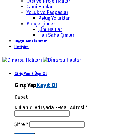
Otel ve Proje Halıları
Cami Halıları
Yolluk ve Paspaslar
Peluş Yolluklar
Bahçe Çimleri
Çim Halılar
Halı Saha Çimleri
Uygulamalarımız
İletişim
Giriş Yap / Üye Ol
Giriş Yap
Kayıt Ol
Kapat
Kullanıcı Adı yada E-Mail Adresi
*
Şifre
*