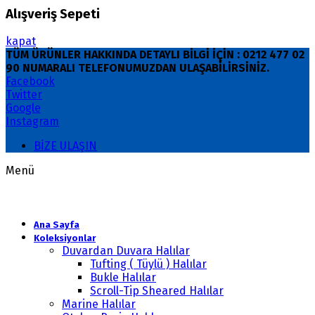
Alışveriş Sepeti
kapat
TÜM ÜRÜNLER HAKKINDA DETAYLI BİLGİ İÇİN : 0212 477 02
90 NUMARALI TELEFONUMUZDAN ULAŞABİLİRSİNİZ.
Facebook
Twitter
Google
Instagram
BİZE ULAŞIN
Menü
Ana Sayfa
Koleksiyonlar
Duvardan Duvara Halılar
Tufting ( Tüylü ) Halılar
Bukle Halılar
Scroll-Tip Sheared Halılar
Marine Halılar