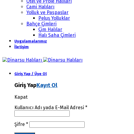
Otel ve Proje Halıları
Cami Halıları
Yolluk ve Paspaslar
Peluş Yolluklar
Bahçe Çimleri
Çim Halılar
Halı Saha Çimleri
Uygulamalarımız
İletişim
Giriş Yap / Üye Ol
Giriş Yap
Kayıt Ol
Kapat
Kullanıcı Adı yada E-Mail Adresi
*
Şifre
*