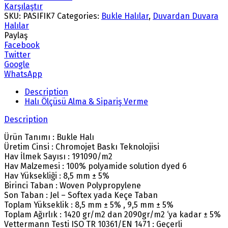
Karşılaştır
SKU:
PASIFIK7
Categories:
Bukle Halılar
,
Duvardan Duvara
Halılar
Paylaş
Facebook
Twitter
Google
WhatsApp
Description
Halı Ölçüsü Alma & Sipariş Verme
Description
Ürün Tanımı : Bukle Halı
Üretim Cinsi : Chromojet Baskı Teknolojisi
Hav İlmek Sayısı : 191090/m2
Hav Malzemesi : 100% polyamide solution dyed 6
Hav Yüksekliği : 8,5 mm ± 5%
Birinci Taban : Woven Polypropylene
Son Taban : Jel – Softex yada Keçe Taban
Toplam Yükseklik : 8,5 mm ± 5% , 9,5 mm ± 5%
Toplam Ağırlık : 1420 gr/m2 dan 2090gr/m2 ‘ya kadar ± 5%
Vettermann Testi ISO TR 10361/EN 1471 : Geçerli