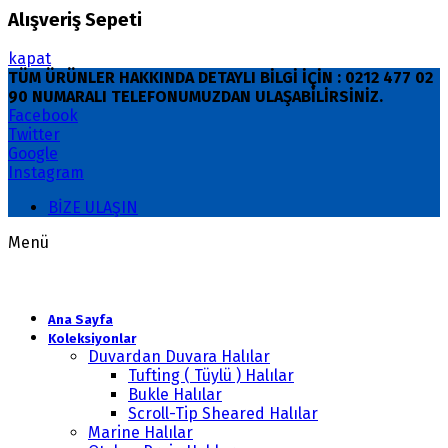
Alışveriş Sepeti
kapat
TÜM ÜRÜNLER HAKKINDA DETAYLI BİLGİ İÇİN : 0212 477 02
90 NUMARALI TELEFONUMUZDAN ULAŞABİLİRSİNİZ.
Facebook
Twitter
Google
Instagram
BİZE ULAŞIN
Menü
Ana Sayfa
Koleksiyonlar
Duvardan Duvara Halılar
Tufting ( Tüylü ) Halılar
Bukle Halılar
Scroll-Tip Sheared Halılar
Marine Halılar