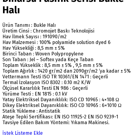
Halı
Ürün Tanımı : Bukle Halı
Üretim Cinsi : Chromojet Baskı Teknolojisi
Hav İlmek Sayısı : 191090/m2
Hav Malzemesi : 100% polyamide solution dyed 6
Hav Yüksekliği : 8,5 mm ± 5%
Birinci Taban : Woven Polypropylene
Son Taban : Jel – Softex yada Keçe Taban
Toplam Yükseklik : 8,5 mm ± 5% , 9,5 mm ± 5%
Toplam Ağırlık : 1420 gr/m2 dan 2090gr/m2 ‘ya kadar ± 5%
Vettermann Testi ISO TR 10361/EN 1471 : Geçerli
Termal İzolasyon ISO 8302 : 0.10 m2 K/W
Ölçüsel Kararlılık Testi EN 986 : Geçerli
Yürüme Testi : EN 1815 : 0.1 kV
Yatay Elektriksel Dayanıklılık: ISO CD 10965 : 4×108 Ω
Dikey Elektriksel Dayanıklılık: ISO CD 10965 : 6×1010 Ω
Statik Yükleme : Antistatik
Ateşe Tepki Sertifikası: EN ISO 11925-2 EN ISO 9239-1
Tavsiye Edilen Bakım Yöntemi: Yıkama Makinesi.
İstek Listeme Ekle