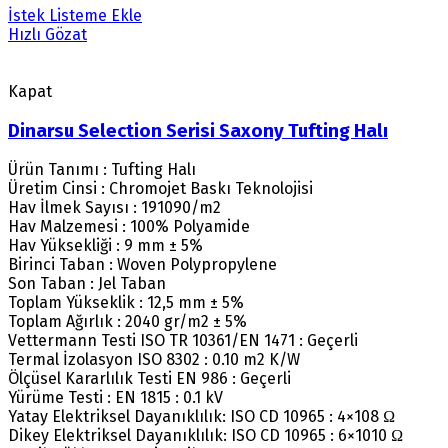
İstek Listeme Ekle
Hızlı Gözat
Kapat
Dinarsu Selection Serisi Saxony Tufting Halı
Ürün Tanımı : Tufting Halı
Üretim Cinsi : Chromojet Baskı Teknolojisi
Hav İlmek Sayısı : 191090/m2
Hav Malzemesi : 100% Polyamide
Hav Yüksekliği : 9 mm ± 5%
Birinci Taban : Woven Polypropylene
Son Taban : Jel Taban
Toplam Yükseklik : 12,5 mm ± 5%
Toplam Ağırlık : 2040 gr/m2 ± 5%
Vettermann Testi ISO TR 10361/EN 1471 : Geçerli
Termal İzolasyon ISO 8302 : 0.10 m2 K/W
Ölçüsel Kararlılık Testi EN 986 : Geçerli
Yürüme Testi : EN 1815 : 0.1 kV
Yatay Elektriksel Dayanıklılık: ISO CD 10965 : 4×108 Ω
Dikey Elektriksel Dayanıklılık: ISO CD 10965 : 6×1010 Ω