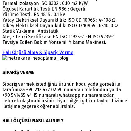
Termal İzolasyon ISO 8302 : 0.10 m2 K/W
Ölçüsel Kararlılık Testi EN 986 : Geçerli
Yürüme Testi : EN 1815 : 0.1 kV
Yatay Elektriksel Dayanıklılık: ISO CD 10965 : 4×108 Ω
Dikey Elektriksel Dayanıklılık: ISO CD 10965 : 6×1010 Ω
Statik Yükleme : Antistatik
Ateşe Tepki Sertifikası: EN ISO 11925-2 EN ISO 9239-1
Tavsiye Edilen Bakım Yöntemi: Yıkama Makinesi.
Halı Ölçüsü Alma & Sipariş Verme
SİPARİŞ VERME
Sipariş vermek istediğiniz ürünün kodu yada görseli ile
tarafımıza +90 212 477 02 90 numaralı telefondan ya da
+90 541465 44 15 numaralı whatsapp numaramızdan
ileterek ulaştırabilirsiniz. Fiyat bilgisi gibi detayları bizimle
iletişime geçerek öğrenebilirsiniz.
HALI ÖLÇÜSÜ NASIL ALINIR ?