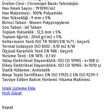
Üretim Cinsi : Chromojet Baskı Teknolojisi
Hav İlmek Sayısı : 191090/m2
Hav Malzemesi : 100% Polyamide
Hav Yüksekliği : 9 mm ± 5%
Birinci Taban : Woven Polypropylene
Son Taban : Jel Taban
Toplam Yükseklik : 12,5 mm ± 5%
Toplam Ağırlık : 2040 gr/m2 ± 5%
Vettermann Testi ISO TR 10361/EN 1471 : Geçerli
Termal İzolasyon ISO 8302 : 0.10 m2 K/W
Ölçüsel Kararlılık Testi EN 986 : Geçerli
Yürüme Testi : EN 1815 : 0.1 kV
Yatay Elektriksel Dayanıklılık: ISO CD 10965 : 4×108 Ω
Dikey Elektriksel Dayanıklılık: ISO CD 10965 : 6×1010 Ω
Statik Yükleme : Antistatik
Ateşe Tepki Sertifikası: EN ISO 11925-2 EN ISO 9239-1
Tavsiye Edilen Bakım Yöntemi: Yıkama Makinesi.
İstek Listeme Ekle
Hızlı Gözat
Kapat