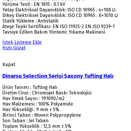
Yürüme Testi : EN 1815 : 0.1 kV
Yatay Elektriksel Dayanıklılık: ISO CD 10965 : 4×108 Ω
Dikey Elektriksel Dayanıklılık: ISO CD 10965 : 6×1010 Ω
Statik Yükleme : Antistatik
Ateşe Tepki Sertifikası: EN ISO 11925-2 EN ISO 9239-1
Tavsiye Edilen Bakım Yöntemi: Yıkama Makinesi.
İstek Listeme Ekle
Hızlı Gözat
Kapat
Dinarsu Selection Serisi Saxony Tufting Halı
Ürün Tanımı : Tufting Halı
Üretim Cinsi : Chromojet Baskı Teknolojisi
Hav İlmek Sayısı : 191090/m2
Hav Malzemesi : 100% Polyamide
Hav Yüksekliği : 9 mm ± 5%
Birinci Taban : Woven Polypropylene
Son Taban : Jel Taban
Toplam Yükseklik : 12,5 mm ± 5%