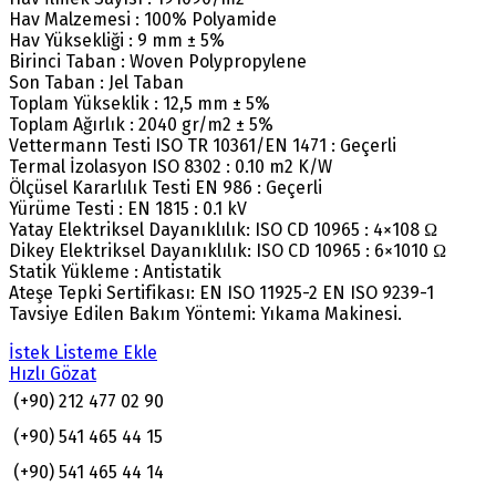
Hav Malzemesi : 100% Polyamide
Hav Yüksekliği : 9 mm ± 5%
Birinci Taban : Woven Polypropylene
Son Taban : Jel Taban
Toplam Yükseklik : 12,5 mm ± 5%
Toplam Ağırlık : 2040 gr/m2 ± 5%
Vettermann Testi ISO TR 10361/EN 1471 : Geçerli
Termal İzolasyon ISO 8302 : 0.10 m2 K/W
Ölçüsel Kararlılık Testi EN 986 : Geçerli
Yürüme Testi : EN 1815 : 0.1 kV
Yatay Elektriksel Dayanıklılık: ISO CD 10965 : 4×108 Ω
Dikey Elektriksel Dayanıklılık: ISO CD 10965 : 6×1010 Ω
Statik Yükleme : Antistatik
Ateşe Tepki Sertifikası: EN ISO 11925-2 EN ISO 9239-1
Tavsiye Edilen Bakım Yöntemi: Yıkama Makinesi.
İstek Listeme Ekle
Hızlı Gözat
(+90) 212 477 02 90
(+90) 541 465 44 15
(+90) 541 465 44 14