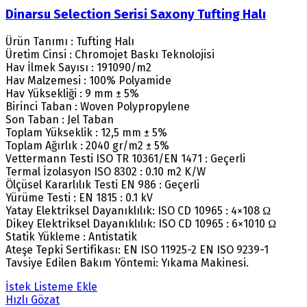
Dinarsu Selection Serisi Saxony Tufting Halı
Ürün Tanımı : Tufting Halı
Üretim Cinsi : Chromojet Baskı Teknolojisi
Hav İlmek Sayısı : 191090/m2
Hav Malzemesi : 100% Polyamide
Hav Yüksekliği : 9 mm ± 5%
Birinci Taban : Woven Polypropylene
Son Taban : Jel Taban
Toplam Yükseklik : 12,5 mm ± 5%
Toplam Ağırlık : 2040 gr/m2 ± 5%
Vettermann Testi ISO TR 10361/EN 1471 : Geçerli
Termal İzolasyon ISO 8302 : 0.10 m2 K/W
Ölçüsel Kararlılık Testi EN 986 : Geçerli
Yürüme Testi : EN 1815 : 0.1 kV
Yatay Elektriksel Dayanıklılık: ISO CD 10965 : 4×108 Ω
Dikey Elektriksel Dayanıklılık: ISO CD 10965 : 6×1010 Ω
Statik Yükleme : Antistatik
Ateşe Tepki Sertifikası: EN ISO 11925-2 EN ISO 9239-1
Tavsiye Edilen Bakım Yöntemi: Yıkama Makinesi.
İstek Listeme Ekle
Hızlı Gözat