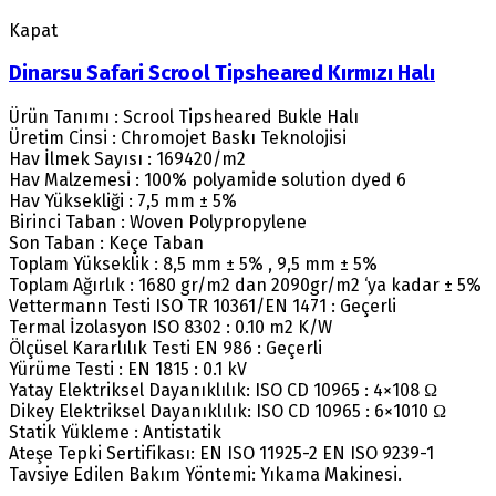
Kapat
Dinarsu Safari Scrool Tipsheared Kırmızı Halı
Ürün Tanımı : Scrool Tipsheared Bukle Halı
Üretim Cinsi : Chromojet Baskı Teknolojisi
Hav İlmek Sayısı : 169420/m2
Hav Malzemesi : 100% polyamide solution dyed 6
Hav Yüksekliği : 7,5 mm ± 5%
Birinci Taban : Woven Polypropylene
Son Taban : Keçe Taban
Toplam Yükseklik : 8,5 mm ± 5% , 9,5 mm ± 5%
Toplam Ağırlık : 1680 gr/m2 dan 2090gr/m2 ‘ya kadar ± 5%
Vettermann Testi ISO TR 10361/EN 1471 : Geçerli
Termal İzolasyon ISO 8302 : 0.10 m2 K/W
Ölçüsel Kararlılık Testi EN 986 : Geçerli
Yürüme Testi : EN 1815 : 0.1 kV
Yatay Elektriksel Dayanıklılık: ISO CD 10965 : 4×108 Ω
Dikey Elektriksel Dayanıklılık: ISO CD 10965 : 6×1010 Ω
Statik Yükleme : Antistatik
Ateşe Tepki Sertifikası: EN ISO 11925-2 EN ISO 9239-1
Tavsiye Edilen Bakım Yöntemi: Yıkama Makinesi.