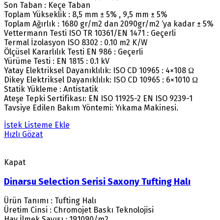
Son Taban : Keçe Taban
Toplam Yükseklik : 8,5 mm ± 5% , 9,5 mm ± 5%
Toplam Ağırlık : 1680 gr/m2 dan 2090gr/m2 ‘ya kadar ± 5%
Vettermann Testi ISO TR 10361/EN 1471 : Geçerli
Termal İzolasyon ISO 8302 : 0.10 m2 K/W
Ölçüsel Kararlılık Testi EN 986 : Geçerli
Yürüme Testi : EN 1815 : 0.1 kV
Yatay Elektriksel Dayanıklılık: ISO CD 10965 : 4×108 Ω
Dikey Elektriksel Dayanıklılık: ISO CD 10965 : 6×1010 Ω
Statik Yükleme : Antistatik
Ateşe Tepki Sertifikası: EN ISO 11925-2 EN ISO 9239-1
Tavsiye Edilen Bakım Yöntemi: Yıkama Makinesi.
İstek Listeme Ekle
Hızlı Gözat
Kapat
Dinarsu Selection Serisi Saxony Tufting Halı
Ürün Tanımı : Tufting Halı
Üretim Cinsi : Chromojet Baskı Teknolojisi
Hav İlmek Sayısı : 191090/m2