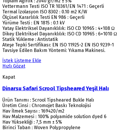
Toplam Ağırlık : 2040 gr/m2 ± 5%
Vettermann Testi ISO TR 10361/EN 1471 : Geçerli
Termal İzolasyon ISO 8302 : 0.10 m2 K/W
Ölçüsel Kararlılık Testi EN 986 : Geçerli
Yürüme Testi : EN 1815 : 0.1 kV
Yatay Elektriksel Dayanıklılık: ISO CD 10965 : 4×108 Ω
Dikey Elektriksel Dayanıklılık: ISO CD 10965 : 6×1010 Ω
Statik Yükleme : Antistatik
Ateşe Tepki Sertifikası: EN ISO 11925-2 EN ISO 9239-1
Tavsiye Edilen Bakım Yöntemi: Yıkama Makinesi.
İstek Listeme Ekle
Hızlı Gözat
Kapat
Dinarsu Safari Scrool Tipsheared Yeşil Halı
Ürün Tanımı : Scrool Tipsheared Bukle Halı
Üretim Cinsi : Chromojet Baskı Teknolojisi
Hav İlmek Sayısı : 169420/m2
Hav Malzemesi : 100% polyamide solution dyed 6
Hav Yüksekliği : 7,5 mm ± 5%
Birinci Taban : Woven Polypropylene