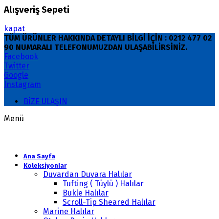
Alışveriş Sepeti
kapat
TÜM ÜRÜNLER HAKKINDA DETAYLI BİLGİ İÇİN : 0212 477 02
90 NUMARALI TELEFONUMUZDAN ULAŞABİLİRSİNİZ.
Facebook
Twitter
Google
Instagram
BİZE ULAŞIN
Menü
Ana Sayfa
Koleksiyonlar
Duvardan Duvara Halılar
Tufting ( Tüylü ) Halılar
Bukle Halılar
Scroll-Tip Sheared Halılar
Marine Halılar