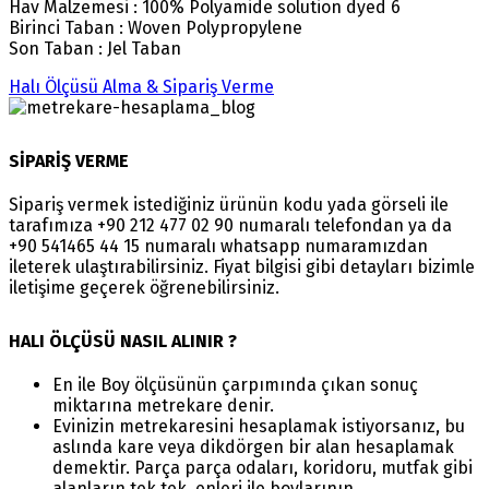
Hav Malzemesi : 100% Polyamide solution dyed 6
Birinci Taban : Woven Polypropylene
Son Taban : Jel Taban
Halı Ölçüsü Alma & Sipariş Verme
SİPARİŞ VERME
Sipariş vermek istediğiniz ürünün kodu yada görseli ile
tarafımıza +90 212 477 02 90 numaralı telefondan ya da
+90 541465 44 15 numaralı whatsapp numaramızdan
ileterek ulaştırabilirsiniz. Fiyat bilgisi gibi detayları bizimle
iletişime geçerek öğrenebilirsiniz.
HALI ÖLÇÜSÜ NASIL ALINIR ?
En ile Boy ölçüsünün çarpımında çıkan sonuç
miktarına metrekare denir.
Evinizin metrekaresini hesaplamak istiyorsanız, bu
aslında kare veya dikdörgen bir alan hesaplamak
demektir. Parça parça odaları, koridoru, mutfak gibi
alanların tek tek, enleri ile boylarının