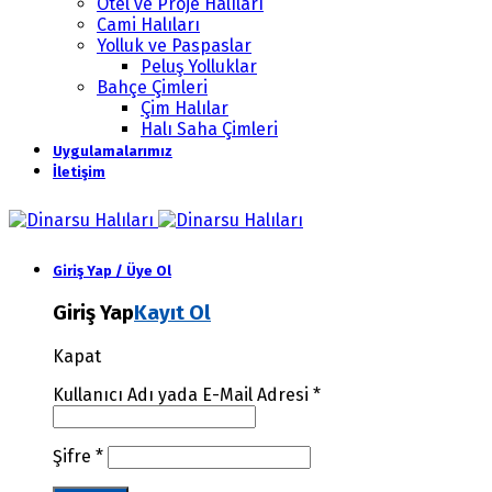
Otel ve Proje Halıları
Cami Halıları
Yolluk ve Paspaslar
Peluş Yolluklar
Bahçe Çimleri
Çim Halılar
Halı Saha Çimleri
Uygulamalarımız
İletişim
Giriş Yap / Üye Ol
Giriş Yap
Kayıt Ol
Kapat
Kullanıcı Adı yada E-Mail Adresi
*
Şifre
*