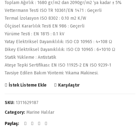
Toplam Ağırlık : 1680 gr/m2 dan 2090gr/m2 ‘ya kadar ± 5%
Vettermann Testi ISO TR 10361/EN 1471 : Geçerli
Termal İzolasyon ISO 8302 : 0.10 m2 K/W
Ölçüsel Kararlılık Testi EN 986 : Geçerli
Yürüme Testi : EN 1815 : 0.1 kV
Yatay Elektriksel Dayanıklılık: ISO CD 10965 : 4×108 Ω
Dikey Elektriksel Dayanıklılık: ISO CD 10965 : 6×1010 Ω
Statik Yükleme : Antistatik
Ateşe Tepki Sertifikası: EN ISO 11925-2 EN ISO 9239-1
Tavsiye Edilen Bakım Yöntemi: Yıkama Makinesi.
Karşılaştır
İstek Listeme Ekle
SKU:
1311629187
Category:
Marine Halılar
Paylaş