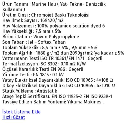
Ürün Tanımı : Marine Halı ( Yat- Tekne- Denizcilik
Kullanımı )
Üretim Cinsi : Chromojet Baskı Teknolojisi
Hav İlmek Sayısı : 169420/m2
Hav Malzemesi : 100% polyamide solution dyed 6
Hav Yüksekliği : 7,5 mm ± 5%
Birinci Taban : Woven Polypropylene
Son Taban : Jel – Softex Taban
Toplam Yükseklik : 8,5 mm ± 5% , 9,5 mm ± 5%
Toplam Ağırlık : 1680 gr/m2 dan 2090gr/m2 ‘ya kadar ± 5%
Vettermann Testi ISO TR 10361/EN 1471 : Geçerli
Termal İzolasyon ISO 8302 : 0.10 m2 K/W
Ölçüsel Kararlılık Testi EN 986 : Geçerli
Yürüme Testi : EN 1815 : 0.1 kV
Yatay Elektriksel Dayanıklılık: ISO CD 10965 : 4×108 Ω
Dikey Elektriksel Dayanıklılık: ISO CD 10965 : 6×1010 Ω
Statik Yükleme : Antistatik
Ateşe Tepki Sertifikası: EN ISO 11925-2 EN ISO 9239-1
Tavsiye Edilen Bakım Yöntemi: Yıkama Makinesi.
İstek Listeme Ekle
Hızlı Gözat