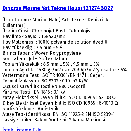
Dinarsu Marine Yat Tekne Halısı 1212748027
Ürün Tanımı : Marine Halı ( Yat- Tekne- Denizcilik
Kullanımı )
Üretim Cinsi : Chromojet Baskı Teknolojisi
Hav İlmek Sayısı : 169420/m2
Hav Malzemesi : 100% polyamide solution dyed 6
Hav Yüksekliği : 7,5 mm ± 5%
Birinci Taban : Woven Polypropylene
Son Taban : Jel – Softex Taban
Toplam Yükseklik : 8,5 mm ± 5% , 9,5 mm ± 5%
Toplam Ağırlık : 1680 gr/m2 dan 2090gr/m2 ‘ya kadar ± 5%
Vettermann Testi ISO TR 10361/EN 1471 : Geçerli
Termal İzolasyon ISO 8302 : 0.10 m2 K/W
Ölçüsel Kararlılık Testi EN 986 : Geçerli
Yürüme Testi : EN 1815 : 0.1 kV
Yatay Elektriksel Dayanıklılık: ISO CD 10965 : 4×108 Ω
Dikey Elektriksel Dayanıklılık: ISO CD 10965 : 6×1010 Ω
Statik Yükleme : Antistatik
Ateşe Tepki Sertifikası: EN ISO 11925-2 EN ISO 9239-1
Tavsiye Edilen Bakım Yöntemi: Yıkama Makinesi.
İstek Listeme Ekle