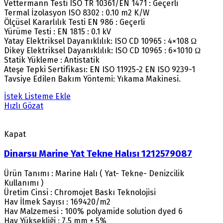
Vettermann Testi ISO TR 10361/EN 1471 : Geçerli
Termal İzolasyon ISO 8302 : 0.10 m2 K/W
Ölçüsel Kararlılık Testi EN 986 : Geçerli
Yürüme Testi : EN 1815 : 0.1 kV
Yatay Elektriksel Dayanıklılık: ISO CD 10965 : 4×108 Ω
Dikey Elektriksel Dayanıklılık: ISO CD 10965 : 6×1010 Ω
Statik Yükleme : Antistatik
Ateşe Tepki Sertifikası: EN ISO 11925-2 EN ISO 9239-1
Tavsiye Edilen Bakım Yöntemi: Yıkama Makinesi.
İstek Listeme Ekle
Hızlı Gözat
Kapat
Dinarsu Marine Yat Tekne Halısı 1212579087
Ürün Tanımı : Marine Halı ( Yat- Tekne- Denizcilik
Kullanımı )
Üretim Cinsi : Chromojet Baskı Teknolojisi
Hav İlmek Sayısı : 169420/m2
Hav Malzemesi : 100% polyamide solution dyed 6
Hav Yüksekliği : 7,5 mm ± 5%