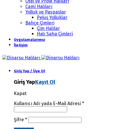
Otel ve Proje Halıları
Cami Halıları
Yolluk ve Paspaslar
Peluş Yolluklar
Bahçe Çimleri
Çim Halılar
Halı Saha Çimleri
Uygulamalarımız
İletişim
Giriş Yap / Üye Ol
Giriş Yap
Kayıt Ol
Kapat
Kullanıcı Adı yada E-Mail Adresi
*
Şifre
*