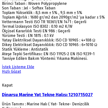
Birinci Taban : Woven Polypropylene
Son Taban : Jel – Softex Taban
Toplam Yükseklik : 8,5 mm ± 5% , 9,5 mm ± 5%
Toplam Ağırlık : 1680 gr/m2 dan 2090gr/m2 ‘ya kadar ± 5%
Vettermann Testi ISO TR 10361/EN 1471 : Geçerli
Termal İzolasyon ISO 8302 : 0.10 m2 K/W
Ölçüsel Kararlılık Testi EN 986 : Geçerli
Yürüme Testi : EN 1815 : 0.1 kV
Yatay Elektriksel Dayanıklılık: ISO CD 10965 : 4×108 Ω
Dikey Elektriksel Dayanıklılık: ISO CD 10965 : 6×1010 Ω
Statik Yükleme : Antistatik
Ateşe Tepki Sertifikası: EN ISO 11925-2 EN ISO 9239-1
Tavsiye Edilen Bakım Yöntemi: Yıkama Makinesi.
İstek Listeme Ekle
Hızlı Gözat
Kapat
Dinarsu Marine Yat Tekne Halısı 1210715027
Ürün Tanımı : Marine Halı ( Yat- Tekne- Denizcilik