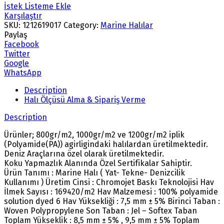
İstek Listeme Ekle
Karşılaştır
SKU:
1212619017
Category:
Marine Halılar
Paylaş
Facebook
Twitter
Google
WhatsApp
Description
Halı Ölçüsü Alma & Sipariş Verme
Description
Ürünler; 800gr/m2, 1000gr/m2 ve 1200gr/m2 iplik
(Polyamide(PA)) agirligindaki halılardan üretilmektedir.
Deniz Araçlarına özel olarak üretilmektedir.
Koku Yapmazlık Alanında Özel Sertifikalar Sahiptir.
Ürün Tanımı : Marine Halı ( Yat- Tekne- Denizcilik
Kullanımı ) Üretim Cinsi : Chromojet Baskı Teknolojisi Hav
İlmek Sayısı : 169420/m2 Hav Malzemesi : 100% polyamide
solution dyed 6 Hav Yüksekliği : 7,5 mm ± 5% Birinci Taban :
Woven Polypropylene Son Taban : Jel – Softex Taban
Toplam Yükseklik : 8,5 mm ± 5% , 9,5 mm ± 5% Toplam