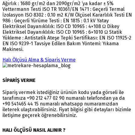
Ağırlık : 1680 gr/m2 dan 2090gr/m2 ‘ya kadar ± 5%
Vettermann Testi ISO TR 10361/EN 1471 : Geçerli Termal
İzolasyon ISO 8302 : 0.10 m2 K/W Ölçüsel Kararlılık Testi EN
986 : Geçerli Yürüme Testi : EN 1815 : 0.1 kV Yatay
Elektriksel Dayanıklılık: ISO CD 10965 : 4×108 Ω Dikey
Elektriksel Dayanıklılık: ISO CD 10965 : 6×1010 Ω Statik
Yükleme : Antistatik Ateşe Tepki Sertifikası: EN ISO 11925-2
EN ISO 9239-1 Tavsiye Edilen Bakım Yöntemi: Yıkama
Makinesi.
Halı Ölçüsü Alma & Sipariş Verme
SİPARİŞ VERME
Sipariş vermek istediğiniz ürünün kodu yada görseli ile
tarafımıza +90 212 477 02 90 numaralı telefondan ya da
+90 541465 44 15 numaralı whatsapp numaramızdan
ileterek ulaştırabilirsiniz. Fiyat bilgisi gibi detayları bizimle
iletişime geçerek öğrenebilirsiniz.
HALI ÖLÇÜSÜ NASIL ALINIR ?