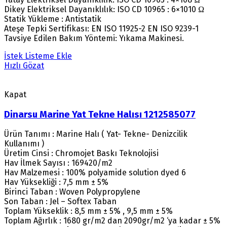
Dikey Elektriksel Dayanıklılık: ISO CD 10965 : 6×1010 Ω
Statik Yükleme : Antistatik
Ateşe Tepki Sertifikası: EN ISO 11925-2 EN ISO 9239-1
Tavsiye Edilen Bakım Yöntemi: Yıkama Makinesi.
İstek Listeme Ekle
Hızlı Gözat
Kapat
Dinarsu Marine Yat Tekne Halısı 1212585077
Ürün Tanımı : Marine Halı ( Yat- Tekne- Denizcilik
Kullanımı )
Üretim Cinsi : Chromojet Baskı Teknolojisi
Hav İlmek Sayısı : 169420/m2
Hav Malzemesi : 100% polyamide solution dyed 6
Hav Yüksekliği : 7,5 mm ± 5%
Birinci Taban : Woven Polypropylene
Son Taban : Jel – Softex Taban
Toplam Yükseklik : 8,5 mm ± 5% , 9,5 mm ± 5%
Toplam Ağırlık : 1680 gr/m2 dan 2090gr/m2 ‘ya kadar ± 5%