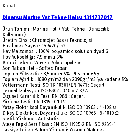
Kapat
Dinarsu Marine Yat Tekne Halısı 1311737017
Ürün Tanımı : Marine Halı ( Yat- Tekne- Denizcilik
Kullanımı )
Üretim Cinsi : Chromojet Baskı Teknolojisi
Hav İlmek Sayısı : 169420/m2
Hav Malzemesi : 100% polyamide solution dyed 6
Hav Yüksekliği : 7,5 mm ± 5%
Birinci Taban : Woven Polypropylene
Son Taban : Jel – Softex Taban
Toplam Yükseklik : 8,5 mm ± 5% , 9,5 mm ± 5%
Toplam Ağırlık : 1680 gr/m2 dan 2090gr/m2 ‘ya kadar ± 5%
Vettermann Testi ISO TR 10361/EN 1471 : Geçerli
Termal İzolasyon ISO 8302 : 0.10 m2 K/W
Ölçüsel Kararlılık Testi EN 986 : Geçerli
Yürüme Testi : EN 1815 : 0.1 kV
Yatay Elektriksel Dayanıklılık: ISO CD 10965 : 4×108 Ω
Dikey Elektriksel Dayanıklılık: ISO CD 10965 : 6×1010 Ω
Statik Yükleme : Antistatik
Ateşe Tepki Sertifikası: EN ISO 11925-2 EN ISO 9239-1
Tavsiye Edilen Bakım Yöntemi: Yıkama Makinesi.