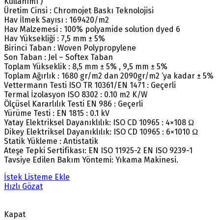
Kullanımı )
Üretim Cinsi : Chromojet Baskı Teknolojisi
Hav İlmek Sayısı : 169420/m2
Hav Malzemesi : 100% polyamide solution dyed 6
Hav Yüksekliği : 7,5 mm ± 5%
Birinci Taban : Woven Polypropylene
Son Taban : Jel – Softex Taban
Toplam Yükseklik : 8,5 mm ± 5% , 9,5 mm ± 5%
Toplam Ağırlık : 1680 gr/m2 dan 2090gr/m2 ‘ya kadar ± 5%
Vettermann Testi ISO TR 10361/EN 1471 : Geçerli
Termal İzolasyon ISO 8302 : 0.10 m2 K/W
Ölçüsel Kararlılık Testi EN 986 : Geçerli
Yürüme Testi : EN 1815 : 0.1 kV
Yatay Elektriksel Dayanıklılık: ISO CD 10965 : 4×108 Ω
Dikey Elektriksel Dayanıklılık: ISO CD 10965 : 6×1010 Ω
Statik Yükleme : Antistatik
Ateşe Tepki Sertifikası: EN ISO 11925-2 EN ISO 9239-1
Tavsiye Edilen Bakım Yöntemi: Yıkama Makinesi.
İstek Listeme Ekle
Hızlı Gözat
Kapat