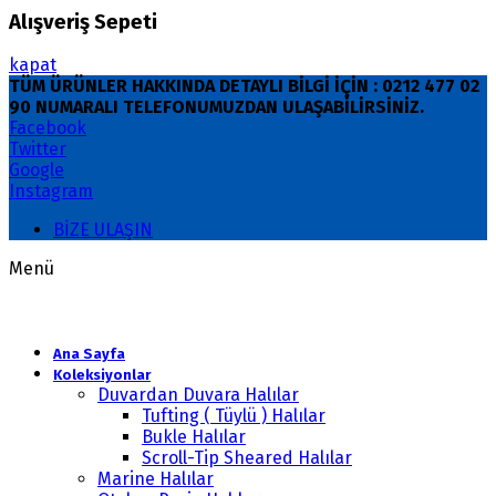
Alışveriş Sepeti
kapat
TÜM ÜRÜNLER HAKKINDA DETAYLI BİLGİ İÇİN : 0212 477 02
90 NUMARALI TELEFONUMUZDAN ULAŞABİLİRSİNİZ.
Facebook
Twitter
Google
Instagram
BİZE ULAŞIN
Menü
Ana Sayfa
Koleksiyonlar
Duvardan Duvara Halılar
Tufting ( Tüylü ) Halılar
Bukle Halılar
Scroll-Tip Sheared Halılar
Marine Halılar