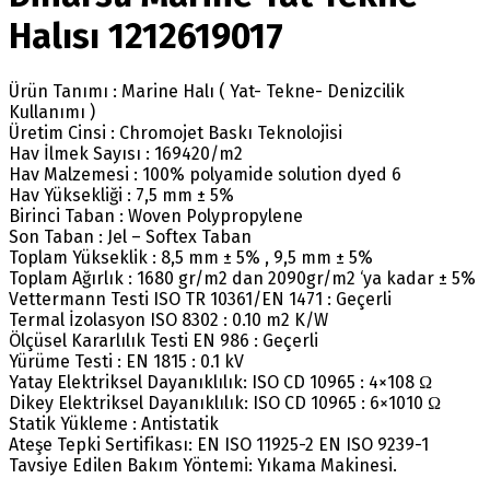
Halısı 1212619017
Ürün Tanımı : Marine Halı ( Yat- Tekne- Denizcilik
Kullanımı )
Üretim Cinsi : Chromojet Baskı Teknolojisi
Hav İlmek Sayısı : 169420/m2
Hav Malzemesi : 100% polyamide solution dyed 6
Hav Yüksekliği : 7,5 mm ± 5%
Birinci Taban : Woven Polypropylene
Son Taban : Jel – Softex Taban
Toplam Yükseklik : 8,5 mm ± 5% , 9,5 mm ± 5%
Toplam Ağırlık : 1680 gr/m2 dan 2090gr/m2 ‘ya kadar ± 5%
Vettermann Testi ISO TR 10361/EN 1471 : Geçerli
Termal İzolasyon ISO 8302 : 0.10 m2 K/W
Ölçüsel Kararlılık Testi EN 986 : Geçerli
Yürüme Testi : EN 1815 : 0.1 kV
Yatay Elektriksel Dayanıklılık: ISO CD 10965 : 4×108 Ω
Dikey Elektriksel Dayanıklılık: ISO CD 10965 : 6×1010 Ω
Statik Yükleme : Antistatik
Ateşe Tepki Sertifikası: EN ISO 11925-2 EN ISO 9239-1
Tavsiye Edilen Bakım Yöntemi: Yıkama Makinesi.