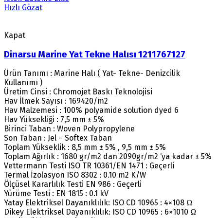
Hızlı Gözat
Kapat
Dinarsu Marine Yat Tekne Halısı 1211767127
Ürün Tanımı : Marine Halı ( Yat- Tekne- Denizcilik
Kullanımı )
Üretim Cinsi : Chromojet Baskı Teknolojisi
Hav İlmek Sayısı : 169420/m2
Hav Malzemesi : 100% polyamide solution dyed 6
Hav Yüksekliği : 7,5 mm ± 5%
Birinci Taban : Woven Polypropylene
Son Taban : Jel – Softex Taban
Toplam Yükseklik : 8,5 mm ± 5% , 9,5 mm ± 5%
Toplam Ağırlık : 1680 gr/m2 dan 2090gr/m2 ‘ya kadar ± 5%
Vettermann Testi ISO TR 10361/EN 1471 : Geçerli
Termal İzolasyon ISO 8302 : 0.10 m2 K/W
Ölçüsel Kararlılık Testi EN 986 : Geçerli
Yürüme Testi : EN 1815 : 0.1 kV
Yatay Elektriksel Dayanıklılık: ISO CD 10965 : 4×108 Ω
Dikey Elektriksel Dayanıklılık: ISO CD 10965 : 6×1010 Ω