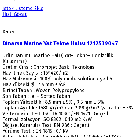
İstek Listeme Ekle
Hızlı Gözat
Kapat
Dinarsu Marine Yat Tekne Halısı 1212539047
Ürün Tanımı : Marine Halı ( Yat- Tekne- Denizcilik
Kullanımı )
Üretim Cinsi : Chromojet Baskı Teknolojisi
Hav İlmek Sayısı : 169420/m2
Hav Malzemesi : 100% polyamide solution dyed 6
Hav Yüksekliği : 7,5 mm ± 5%
Birinci Taban : Woven Polypropylene
Son Taban : Jel – Softex Taban
Toplam Yükseklik : 8,5 mm ± 5% , 9,5 mm ± 5%
Toplam Ağırlık : 1680 gr/m2 dan 2090gr/m2 ‘ya kadar ± 5%
Vettermann Testi ISO TR 10361/EN 1471 : Geçerli
Termal İzolasyon ISO 8302 : 0.10 m2 K/W
Ölçüsel Kararlılık Testi EN 986 : Geçerli
Yürüme Testi : EN 1815 : 0.1 kV
Yatay Elektriksel Dayanıklılık: ISO CD 10965 : 4×108 Ω