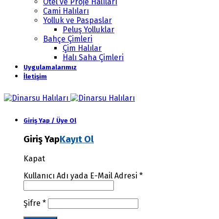
Otel ve Proje Halıları
Cami Halıları
Yolluk ve Paspaslar
Peluş Yolluklar
Bahçe Çimleri
Çim Halılar
Halı Saha Çimleri
Uygulamalarımız
İletişim
Giriş Yap / Üye Ol
Giriş Yap
Kayıt Ol
Kapat
Kullanıcı Adı yada E-Mail Adresi
*
Şifre
*