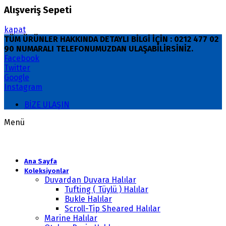
Alışveriş Sepeti
kapat
TÜM ÜRÜNLER HAKKINDA DETAYLI BİLGİ İÇİN : 0212 477 02
90 NUMARALI TELEFONUMUZDAN ULAŞABİLİRSİNİZ.
Facebook
Twitter
Google
Instagram
BİZE ULAŞIN
Menü
Ana Sayfa
Koleksiyonlar
Duvardan Duvara Halılar
Tufting ( Tüylü ) Halılar
Bukle Halılar
Scroll-Tip Sheared Halılar
Marine Halılar