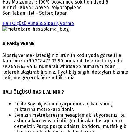
Hav Malzemesi : 100% polyamide solution dyed 6
Birinci Taban : Woven Polypropylene
Son Taban : Jel – Softex Taban
Halı Ölçüsü Alma & Sipariş Verme
SİPARİŞ VERME
Sipariş vermek istediğiniz ürünün kodu yada görseli ile
tarafımıza +90 212 477 02 90 numaralı telefondan ya da
+90 541465 44 15 numaralı whatsapp numaramızdan
ileterek ulaştırabilirsiniz. Fiyat bilgisi gibi detayları bizimle
iletişime geçerek öğrenebilirsiniz.
HALI ÖLÇÜSÜ NASIL ALINIR ?
En ile Boy ölçüsünün çarpımında çıkan sonuç
miktarına metrekare denir.
Evinizin metrekaresini hesaplamak istiyorsanız, bu
aslında kare veya dikdörgen bir alan hesaplamak
demektir. Parça parça odaları, koridoru, mutfak gibi
alanların tek tek, enleri ile boylarının