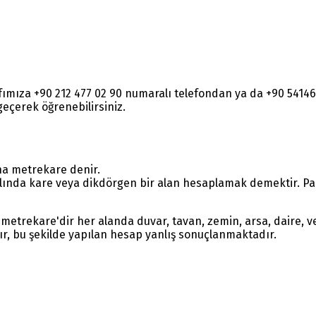
rafımıza +90 212 477 02 90 numaralı telefondan ya da +90 54
e geçerek öğrenebilirsiniz.
na metrekare denir.
lında kare veya dikdörgen bir alan hesaplamak demektir. Parç
metrekare'dir her alanda duvar, tavan, zemin, arsa, daire, ve
ır, bu şekilde yapılan hesap yanlış sonuçlanmaktadır.