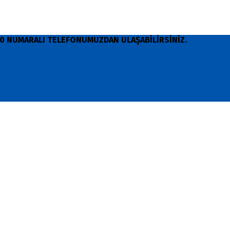
 90 NUMARALI TELEFONUMUZDAN ULAŞABİLİRSİNİZ.