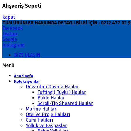
Alışveriş Sepeti
kapat
TÜM ÜRÜNLER HAKKINDA DETAYLI BİLGİ İÇİN : 0212 477 02
Facebook
Twitter
Google
Instagram
BİZE ULAŞIN
Menü
Ana Sayfa
Koleksiyonlar
Duvardan Duvara Halılar
Tufting ( Tüylü ) Halılar
Bukle Halılar
Scroll-Tip Sheared Halılar
Marine Halılar
Otel ve Proje Halıları
Cami Halıları
Yolluk ve Paspaslar