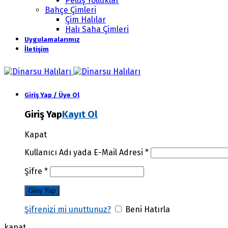
Peluş Yolluklar
Bahçe Çimleri
Çim Halılar
Halı Saha Çimleri
Uygulamalarımız
İletişim
Giriş Yap / Üye Ol
Giriş Yap
Kayıt Ol
Kapat
Kullanıcı Adı yada E-Mail Adresi
*
Şifre
*
Şifrenizi mi unuttunuz?
Beni Hatırla
kapat