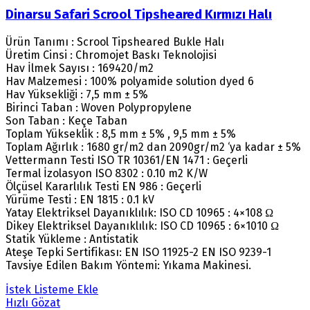
Dinarsu Safari Scrool Tipsheared Kırmızı Halı
Ürün Tanımı : Scrool Tipsheared Bukle Halı
Üretim Cinsi : Chromojet Baskı Teknolojisi
Hav İlmek Sayısı : 169420/m2
Hav Malzemesi : 100% polyamide solution dyed 6
Hav Yüksekliği : 7,5 mm ± 5%
Birinci Taban : Woven Polypropylene
Son Taban : Keçe Taban
Toplam Yükseklik : 8,5 mm ± 5% , 9,5 mm ± 5%
Toplam Ağırlık : 1680 gr/m2 dan 2090gr/m2 ‘ya kadar ± 5%
Vettermann Testi ISO TR 10361/EN 1471 : Geçerli
Termal İzolasyon ISO 8302 : 0.10 m2 K/W
Ölçüsel Kararlılık Testi EN 986 : Geçerli
Yürüme Testi : EN 1815 : 0.1 kV
Yatay Elektriksel Dayanıklılık: ISO CD 10965 : 4×108 Ω
Dikey Elektriksel Dayanıklılık: ISO CD 10965 : 6×1010 Ω
Statik Yükleme : Antistatik
Ateşe Tepki Sertifikası: EN ISO 11925-2 EN ISO 9239-1
Tavsiye Edilen Bakım Yöntemi: Yıkama Makinesi.
İstek Listeme Ekle
Hızlı Gözat