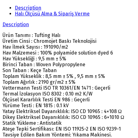
Description
Halı Ölçüsü Alma & Sipariş Verme
Description
Ürün Tanımı : Tufting Halı
Üretim Cinsi : Chromojet Baskı Teknolojisi
Hav İlmek Sayısı : 191090/m2
Hav Malzemesi : 100% polyamide solution dyed 6
Hav Yüksekliği : 9,5 mm ± 5%
Birinci Taban : Woven Polypropylene
Son Taban : Keçe Taban
Toplam Yükseklik : 8,5 mm ± 5% , 9,5 mm ± 5%
Toplam Ağırlık : 2190 gr/m2 ± 5%
Vettermann Testi ISO TR 10361/EN 1471 : Geçerli
Termal İzolasyon ISO 8302 : 0.10 m2 K/W
Ölçüsel Kararlılık Testi EN 986 : Geçerli
Yürüme Testi : EN 1815 : 0.1 kV
Yatay Elektriksel Dayanıklılık: ISO CD 10965 : 4×108 Ω
Dikey Elektriksel Dayanıklılık: ISO CD 10965 : 6×1010 Ω
Statik Yükleme : Antistatik
Ateşe Tepki Sertifikası: EN ISO 11925-2 EN ISO 9239-1
Tavsiye Edilen Bakım Yöntemi: Yıkama Makinesi.