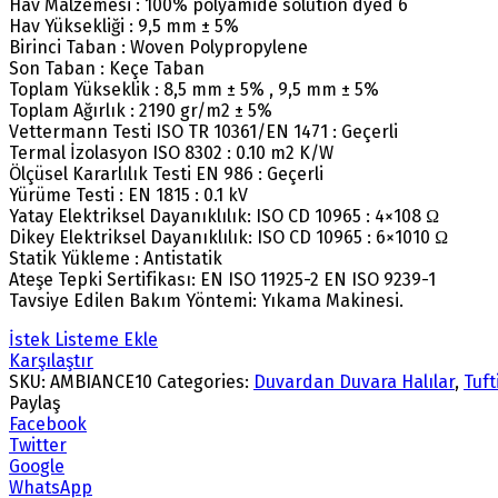
Hav Malzemesi : 100% polyamide solution dyed 6
Hav Yüksekliği : 9,5 mm ± 5%
Birinci Taban : Woven Polypropylene
Son Taban : Keçe Taban
Toplam Yükseklik : 8,5 mm ± 5% , 9,5 mm ± 5%
Toplam Ağırlık : 2190 gr/m2 ± 5%
Vettermann Testi ISO TR 10361/EN 1471 : Geçerli
Termal İzolasyon ISO 8302 : 0.10 m2 K/W
Ölçüsel Kararlılık Testi EN 986 : Geçerli
Yürüme Testi : EN 1815 : 0.1 kV
Yatay Elektriksel Dayanıklılık: ISO CD 10965 : 4×108 Ω
Dikey Elektriksel Dayanıklılık: ISO CD 10965 : 6×1010 Ω
Statik Yükleme : Antistatik
Ateşe Tepki Sertifikası: EN ISO 11925-2 EN ISO 9239-1
Tavsiye Edilen Bakım Yöntemi: Yıkama Makinesi.
İstek Listeme Ekle
Karşılaştır
SKU:
AMBIANCE10
Categories:
Duvardan Duvara Halılar
,
Tuft
Paylaş
Facebook
Twitter
Google
WhatsApp