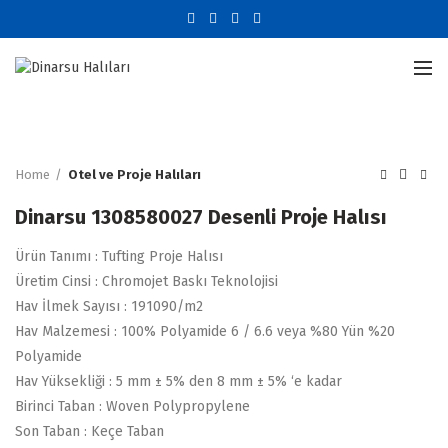
Büyütmek için tıklayın
Home
Otel ve Proje Halıları
Dinarsu 1308580027 Desenli Proje Halısı
Ürün Tanımı : Tufting Proje Halısı
Üretim Cinsi : Chromojet Baskı Teknolojisi
Hav İlmek Sayısı : 191090/m2
Hav Malzemesi : 100% Polyamide 6 / 6.6 veya %80 Yün %20
Polyamide
Hav Yüksekliği : 5 mm ± 5% den 8 mm ± 5% ‘e kadar
Birinci Taban : Woven Polypropylene
Son Taban : Keçe Taban