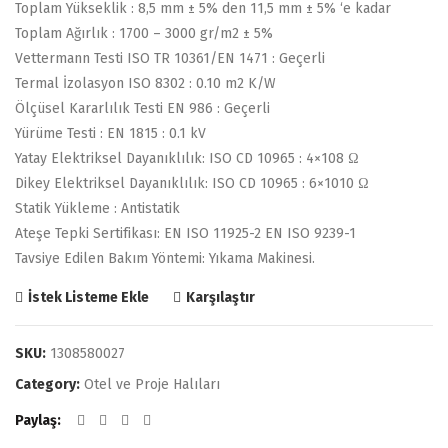
Toplam Yükseklik : 8,5 mm ± 5% den 11,5 mm ± 5% ‘e kadar
Toplam Ağırlık : 1700 – 3000 gr/m2 ± 5%
Vettermann Testi ISO TR 10361/EN 1471 : Geçerli
Termal İzolasyon ISO 8302 : 0.10 m2 K/W
Ölçüsel Kararlılık Testi EN 986 : Geçerli
Yürüme Testi : EN 1815 : 0.1 kV
Yatay Elektriksel Dayanıklılık: ISO CD 10965 : 4×108 Ω
Dikey Elektriksel Dayanıklılık: ISO CD 10965 : 6×1010 Ω
Statik Yükleme : Antistatik
Ateşe Tepki Sertifikası: EN ISO 11925-2 EN ISO 9239-1
Tavsiye Edilen Bakım Yöntemi: Yıkama Makinesi.
Karşılaştır
İstek Listeme Ekle
SKU:
1308580027
Category:
Otel ve Proje Halıları
Paylaş