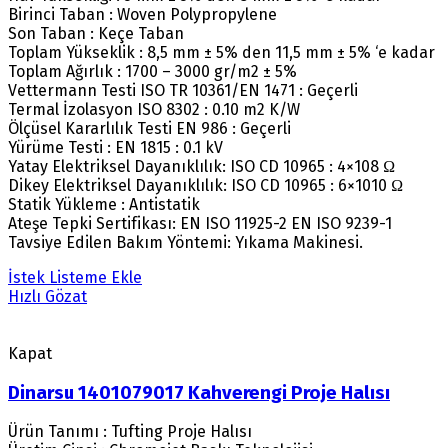
Birinci Taban : Woven Polypropylene
Son Taban : Keçe Taban
Toplam Yükseklik : 8,5 mm ± 5% den 11,5 mm ± 5% ‘e kadar
Toplam Ağırlık : 1700 – 3000 gr/m2 ± 5%
Vettermann Testi ISO TR 10361/EN 1471 : Geçerli
Termal İzolasyon ISO 8302 : 0.10 m2 K/W
Ölçüsel Kararlılık Testi EN 986 : Geçerli
Yürüme Testi : EN 1815 : 0.1 kV
Yatay Elektriksel Dayanıklılık: ISO CD 10965 : 4×108 Ω
Dikey Elektriksel Dayanıklılık: ISO CD 10965 : 6×1010 Ω
Statik Yükleme : Antistatik
Ateşe Tepki Sertifikası: EN ISO 11925-2 EN ISO 9239-1
Tavsiye Edilen Bakım Yöntemi: Yıkama Makinesi.
İstek Listeme Ekle
Hızlı Gözat
Kapat
Dinarsu 1401079017 Kahverengi Proje Halısı
Ürün Tanımı : Tufting Proje Halısı