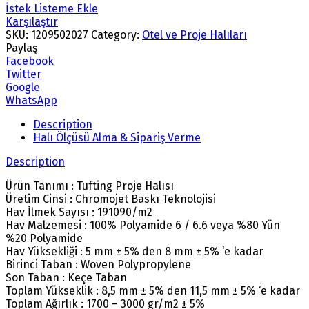
İstek Listeme Ekle
Karşılaştır
SKU:
1209502027
Category:
Otel ve Proje Halıları
Paylaş
Facebook
Twitter
Google
WhatsApp
Description
Halı Ölçüsü Alma & Sipariş Verme
Description
Ürün Tanımı : Tufting Proje Halısı
Üretim Cinsi : Chromojet Baskı Teknolojisi
Hav İlmek Sayısı : 191090/m2
Hav Malzemesi : 100% Polyamide 6 / 6.6 veya %80 Yün
%20 Polyamide
Hav Yüksekliği : 5 mm ± 5% den 8 mm ± 5% ‘e kadar
Birinci Taban : Woven Polypropylene
Son Taban : Keçe Taban
Toplam Yükseklik : 8,5 mm ± 5% den 11,5 mm ± 5% ‘e kadar
Toplam Ağırlık : 1700 – 3000 gr/m2 ± 5%