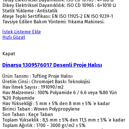
Dikey Elektriksel Dayanıklılık: ISO CD 10965 : 6×1010 Ω
Statik Yükleme : Antistatik
Ateşe Tepki Sertifikası: EN ISO 11925-2 EN ISO 9239-1
Tavsiye Edilen Bakım Yöntemi: Yıkama Makinesi.
İstek Listeme Ekle
Hızlı Gözat
Kapat
Dinarsu 1309576017 Desenli Proje Halısı
Ürün Tanımı : Tufting Proje Halısı
Üretim Cinsi : Chromojet Baskı Teknolojisi
Hav İlmek Sayısı : 191090/m2
Hav Malzemesi : 100% Polyamide 6 / 6.6 veya %80 Yün
%20 Polyamide
Hav Yüksekliği : 5 mm ± 5% den 8 mm ± 5% ‘e kadar
Birinci Taban : Woven Polypropylene
Son Taban : Keçe Taban
Toplam Yükseklik : 8,5 mm ± 5% den 11,5 mm ± 5% ‘e kadar
Toplam Ağırlık : 1700 – 3000 gr/m2 ± 5%