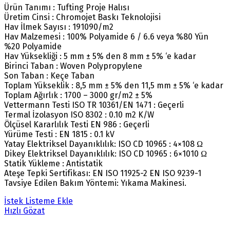
Ürün Tanımı : Tufting Proje Halısı
Üretim Cinsi : Chromojet Baskı Teknolojisi
Hav İlmek Sayısı : 191090/m2
Hav Malzemesi : 100% Polyamide 6 / 6.6 veya %80 Yün
%20 Polyamide
Hav Yüksekliği : 5 mm ± 5% den 8 mm ± 5% ‘e kadar
Birinci Taban : Woven Polypropylene
Son Taban : Keçe Taban
Toplam Yükseklik : 8,5 mm ± 5% den 11,5 mm ± 5% ‘e kadar
Toplam Ağırlık : 1700 – 3000 gr/m2 ± 5%
Vettermann Testi ISO TR 10361/EN 1471 : Geçerli
Termal İzolasyon ISO 8302 : 0.10 m2 K/W
Ölçüsel Kararlılık Testi EN 986 : Geçerli
Yürüme Testi : EN 1815 : 0.1 kV
Yatay Elektriksel Dayanıklılık: ISO CD 10965 : 4×108 Ω
Dikey Elektriksel Dayanıklılık: ISO CD 10965 : 6×1010 Ω
Statik Yükleme : Antistatik
Ateşe Tepki Sertifikası: EN ISO 11925-2 EN ISO 9239-1
Tavsiye Edilen Bakım Yöntemi: Yıkama Makinesi.
İstek Listeme Ekle
Hızlı Gözat