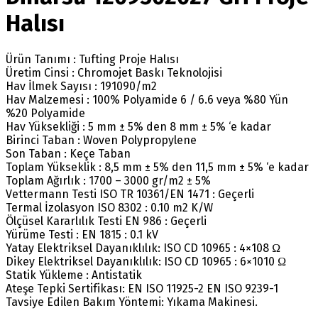
Halısı
Ürün Tanımı : Tufting Proje Halısı
Üretim Cinsi : Chromojet Baskı Teknolojisi
Hav İlmek Sayısı : 191090/m2
Hav Malzemesi : 100% Polyamide 6 / 6.6 veya %80 Yün
%20 Polyamide
Hav Yüksekliği : 5 mm ± 5% den 8 mm ± 5% ‘e kadar
Birinci Taban : Woven Polypropylene
Son Taban : Keçe Taban
Toplam Yükseklik : 8,5 mm ± 5% den 11,5 mm ± 5% ‘e kadar
Toplam Ağırlık : 1700 – 3000 gr/m2 ± 5%
Vettermann Testi ISO TR 10361/EN 1471 : Geçerli
Termal İzolasyon ISO 8302 : 0.10 m2 K/W
Ölçüsel Kararlılık Testi EN 986 : Geçerli
Yürüme Testi : EN 1815 : 0.1 kV
Yatay Elektriksel Dayanıklılık: ISO CD 10965 : 4×108 Ω
Dikey Elektriksel Dayanıklılık: ISO CD 10965 : 6×1010 Ω
Statik Yükleme : Antistatik
Ateşe Tepki Sertifikası: EN ISO 11925-2 EN ISO 9239-1
Tavsiye Edilen Bakım Yöntemi: Yıkama Makinesi.