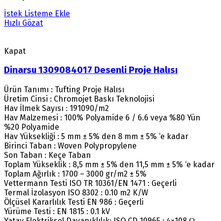
İstek Listeme Ekle
Hızlı Gözat
Kapat
Dinarsu 1309084017 Desenli Proje Halısı
Ürün Tanımı : Tufting Proje Halısı
Üretim Cinsi : Chromojet Baskı Teknolojisi
Hav İlmek Sayısı : 191090/m2
Hav Malzemesi : 100% Polyamide 6 / 6.6 veya %80 Yün
%20 Polyamide
Hav Yüksekliği : 5 mm ± 5% den 8 mm ± 5% ‘e kadar
Birinci Taban : Woven Polypropylene
Son Taban : Keçe Taban
Toplam Yükseklik : 8,5 mm ± 5% den 11,5 mm ± 5% ‘e kadar
Toplam Ağırlık : 1700 – 3000 gr/m2 ± 5%
Vettermann Testi ISO TR 10361/EN 1471 : Geçerli
Termal İzolasyon ISO 8302 : 0.10 m2 K/W
Ölçüsel Kararlılık Testi EN 986 : Geçerli
Yürüme Testi : EN 1815 : 0.1 kV
Yatay Elektriksel Dayanıklılık: ISO CD 10965 : 4×108 Ω