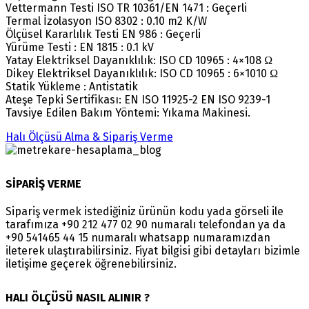
Vettermann Testi ISO TR 10361/EN 1471 : Geçerli
Termal İzolasyon ISO 8302 : 0.10 m2 K/W
Ölçüsel Kararlılık Testi EN 986 : Geçerli
Yürüme Testi : EN 1815 : 0.1 kV
Yatay Elektriksel Dayanıklılık: ISO CD 10965 : 4×108 Ω
Dikey Elektriksel Dayanıklılık: ISO CD 10965 : 6×1010 Ω
Statik Yükleme : Antistatik
Ateşe Tepki Sertifikası: EN ISO 11925-2 EN ISO 9239-1
Tavsiye Edilen Bakım Yöntemi: Yıkama Makinesi.
Halı Ölçüsü Alma & Sipariş Verme
SİPARİŞ VERME
Sipariş vermek istediğiniz ürünün kodu yada görseli ile
tarafımıza +90 212 477 02 90 numaralı telefondan ya da
+90 541465 44 15 numaralı whatsapp numaramızdan
ileterek ulaştırabilirsiniz. Fiyat bilgisi gibi detayları bizimle
iletişime geçerek öğrenebilirsiniz.
HALI ÖLÇÜSÜ NASIL ALINIR ?