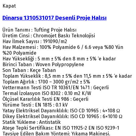
Kapat
Dinarsu 1310531017 Desenli Proje Halısı
Ürün Tanımı : Tufting Proje Halısı
Üretim Cinsi : Chromojet Baskı Teknolojisi
Hav İlmek Sayısı : 191090/m2
Hav Malzemesi : 100% Polyamide 6 / 6.6 veya %80 Yün
%20 Polyamide
Hav Yüksekliği : 5 mm ± 5% den 8 mm ± 5% ‘e kadar
Birinci Taban : Woven Polypropylene
Son Taban : Keçe Taban
Toplam Yükseklik : 8,5 mm ± 5% den 11,5 mm ± 5% ‘e kadar
Toplam Ağırlık : 1700 – 3000 gr/m2 ± 5%
Vettermann Testi ISO TR 10361/EN 1471 : Geçerli
Termal İzolasyon ISO 8302 : 0.10 m2 K/W
Ölçüsel Kararlılık Testi EN 986 : Geçerli
Yürüme Testi : EN 1815 : 0.1 kV
Yatay Elektriksel Dayanıklılık: ISO CD 10965 : 4×108 Ω
Dikey Elektriksel Dayanıklılık: ISO CD 10965 : 6×1010 Ω
Statik Yükleme : Antistatik
Ateşe Tepki Sertifikası: EN ISO 11925-2 EN ISO 9239-1
Tavsiye Edilen Bakım Yöntemi: Yıkama Makinesi.