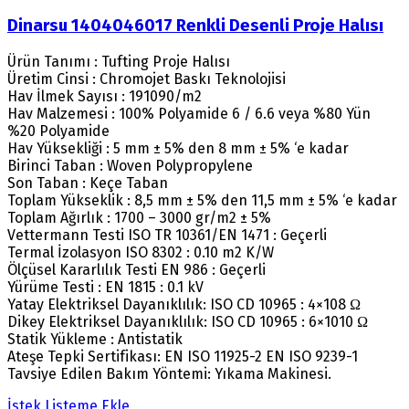
Dinarsu 1404046017 Renkli Desenli Proje Halısı
Ürün Tanımı : Tufting Proje Halısı
Üretim Cinsi : Chromojet Baskı Teknolojisi
Hav İlmek Sayısı : 191090/m2
Hav Malzemesi : 100% Polyamide 6 / 6.6 veya %80 Yün
%20 Polyamide
Hav Yüksekliği : 5 mm ± 5% den 8 mm ± 5% ‘e kadar
Birinci Taban : Woven Polypropylene
Son Taban : Keçe Taban
Toplam Yükseklik : 8,5 mm ± 5% den 11,5 mm ± 5% ‘e kadar
Toplam Ağırlık : 1700 – 3000 gr/m2 ± 5%
Vettermann Testi ISO TR 10361/EN 1471 : Geçerli
Termal İzolasyon ISO 8302 : 0.10 m2 K/W
Ölçüsel Kararlılık Testi EN 986 : Geçerli
Yürüme Testi : EN 1815 : 0.1 kV
Yatay Elektriksel Dayanıklılık: ISO CD 10965 : 4×108 Ω
Dikey Elektriksel Dayanıklılık: ISO CD 10965 : 6×1010 Ω
Statik Yükleme : Antistatik
Ateşe Tepki Sertifikası: EN ISO 11925-2 EN ISO 9239-1
Tavsiye Edilen Bakım Yöntemi: Yıkama Makinesi.
İstek Listeme Ekle