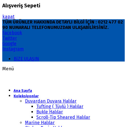
Alışveriş Sepeti
kapat
TÜM ÜRÜNLER HAKKINDA DETAYLI BİLGİ İÇİN : 0212 477 02
90 NUMARALI TELEFONUMUZDAN ULAŞABİLİRSİNİZ.
Facebook
Twitter
Google
Instagram
BİZE ULAŞIN
Menü
Ana Sayfa
Koleksiyonlar
Duvardan Duvara Halılar
Tufting ( Tüylü ) Halılar
Bukle Halılar
Scroll-Tip Sheared Halılar
Marine Halılar