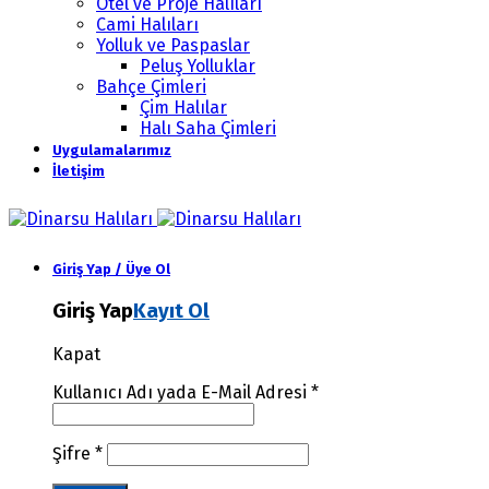
Otel ve Proje Halıları
Cami Halıları
Yolluk ve Paspaslar
Peluş Yolluklar
Bahçe Çimleri
Çim Halılar
Halı Saha Çimleri
Uygulamalarımız
İletişim
Giriş Yap / Üye Ol
Giriş Yap
Kayıt Ol
Kapat
Kullanıcı Adı yada E-Mail Adresi
*
Şifre
*