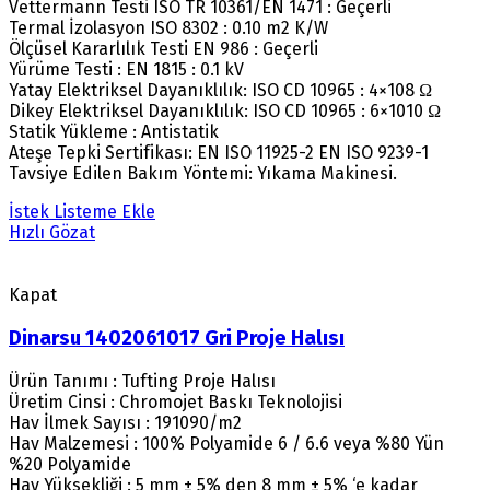
Vettermann Testi ISO TR 10361/EN 1471 : Geçerli
Termal İzolasyon ISO 8302 : 0.10 m2 K/W
Ölçüsel Kararlılık Testi EN 986 : Geçerli
Yürüme Testi : EN 1815 : 0.1 kV
Yatay Elektriksel Dayanıklılık: ISO CD 10965 : 4×108 Ω
Dikey Elektriksel Dayanıklılık: ISO CD 10965 : 6×1010 Ω
Statik Yükleme : Antistatik
Ateşe Tepki Sertifikası: EN ISO 11925-2 EN ISO 9239-1
Tavsiye Edilen Bakım Yöntemi: Yıkama Makinesi.
İstek Listeme Ekle
Hızlı Gözat
Kapat
Dinarsu 1402061017 Gri Proje Halısı
Ürün Tanımı : Tufting Proje Halısı
Üretim Cinsi : Chromojet Baskı Teknolojisi
Hav İlmek Sayısı : 191090/m2
Hav Malzemesi : 100% Polyamide 6 / 6.6 veya %80 Yün
%20 Polyamide
Hav Yüksekliği : 5 mm ± 5% den 8 mm ± 5% ‘e kadar