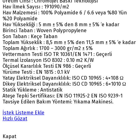
Üretim Cinsi : Chromojet Baskı Teknolojisi
Hav İlmek Sayısı : 191090/m2
Hav Malzemesi : 100% Polyamide 6 / 6.6 veya %80 Yün
%20 Polyamide
Hav Yüksekliği : 5 mm ± 5% den 8 mm ± 5% ‘e kadar
Birinci Taban : Woven Polypropylene
Son Taban : Keçe Taban
Toplam Yükseklik : 8,5 mm ± 5% den 11,5 mm ± 5% ‘e kadar
Toplam Ağırlık : 1700 – 3000 gr/m2 ± 5%
Vettermann Testi ISO TR 10361/EN 1471 : Geçerli
Termal İzolasyon ISO 8302 : 0.10 m2 K/W
Ölçüsel Kararlılık Testi EN 986 : Geçerli
Yürüme Testi : EN 1815 : 0.1 kV
Yatay Elektriksel Dayanıklılık: ISO CD 10965 : 4×108 Ω
Dikey Elektriksel Dayanıklılık: ISO CD 10965 : 6×1010 Ω
Statik Yükleme : Antistatik
Ateşe Tepki Sertifikası: EN ISO 11925-2 EN ISO 9239-1
Tavsiye Edilen Bakım Yöntemi: Yıkama Makinesi.
İstek Listeme Ekle
Hızlı Gözat
Kapat