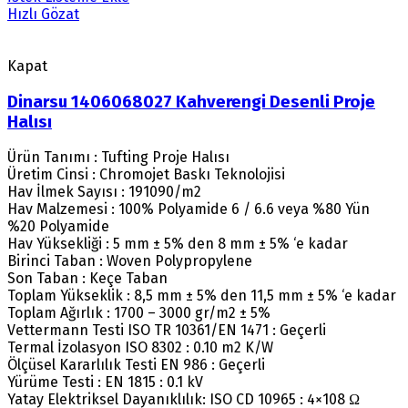
Hızlı Gözat
Kapat
Dinarsu 1406068027 Kahverengi Desenli Proje
Halısı
Ürün Tanımı : Tufting Proje Halısı
Üretim Cinsi : Chromojet Baskı Teknolojisi
Hav İlmek Sayısı : 191090/m2
Hav Malzemesi : 100% Polyamide 6 / 6.6 veya %80 Yün
%20 Polyamide
Hav Yüksekliği : 5 mm ± 5% den 8 mm ± 5% ‘e kadar
Birinci Taban : Woven Polypropylene
Son Taban : Keçe Taban
Toplam Yükseklik : 8,5 mm ± 5% den 11,5 mm ± 5% ‘e kadar
Toplam Ağırlık : 1700 – 3000 gr/m2 ± 5%
Vettermann Testi ISO TR 10361/EN 1471 : Geçerli
Termal İzolasyon ISO 8302 : 0.10 m2 K/W
Ölçüsel Kararlılık Testi EN 986 : Geçerli
Yürüme Testi : EN 1815 : 0.1 kV
Yatay Elektriksel Dayanıklılık: ISO CD 10965 : 4×108 Ω