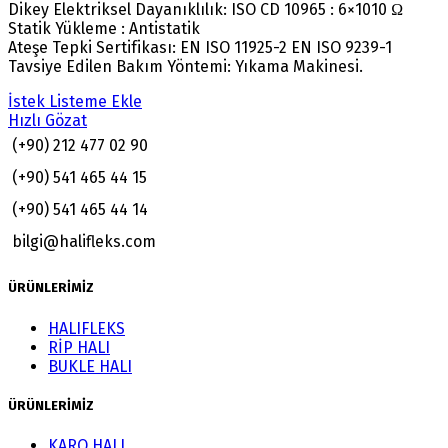
Dikey Elektriksel Dayanıklılık: ISO CD 10965 : 6×1010 Ω
Statik Yükleme : Antistatik
Ateşe Tepki Sertifikası: EN ISO 11925-2 EN ISO 9239-1
Tavsiye Edilen Bakım Yöntemi: Yıkama Makinesi.
İstek Listeme Ekle
Hızlı Gözat
(+90) 212 477 02 90
(+90) 541 465 44 15
(+90) 541 465 44 14
bilgi@halifleks.com
ÜRÜNLERİMİZ
HALIFLEKS
RİP HALI
BUKLE HALI
ÜRÜNLERİMİZ
KARO HALI