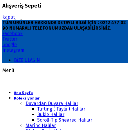
Alışveriş Sepeti
kapat
TÜM ÜRÜNLER HAKKINDA DETAYLI BİLGİ İÇİN : 0212 477 02
90 NUMARALI TELEFONUMUZDAN ULAŞABİLİRSİNİZ.
Facebook
Twitter
Google
Instagram
BİZE ULAŞIN
Menü
Ana Sayfa
Koleksiyonlar
Duvardan Duvara Halılar
Tufting ( Tüylü ) Halılar
Bukle Halılar
Scroll-Tip Sheared Halılar
Marine Halılar