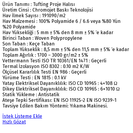
Ürün Tanımı : Tufting Proje Halısı
Üretim Cinsi : Chromojet Baskı Teknolojisi
Hav İlmek Sayısı : 191090/m2
Hav Malzemesi : 100% Polyamide 6 / 6.6 veya %80 Yün
%20 Polyamide
Hav Yüksekliği : 5 mm ± 5% den 8 mm ± 5% ‘e kadar
Birinci Taban : Woven Polypropylene
Son Taban : Keçe Taban
Toplam Yükseklik : 8,5 mm ± 5% den 11,5 mm ± 5% ‘e kadar
Toplam Ağırlık : 1700 – 3000 gr/m2 ± 5%
Vettermann Testi ISO TR 10361/EN 1471 : Geçerli
Termal İzolasyon ISO 8302 : 0.10 m2 K/W
Ölçüsel Kararlılık Testi EN 986 : Geçerli
Yürüme Testi : EN 1815 : 0.1 kV
Yatay Elektriksel Dayanıklılık: ISO CD 10965 : 4×108 Ω
Dikey Elektriksel Dayanıklılık: ISO CD 10965 : 6×1010 Ω
Statik Yükleme : Antistatik
Ateşe Tepki Sertifikası: EN ISO 11925-2 EN ISO 9239-1
Tavsiye Edilen Bakım Yöntemi: Yıkama Makinesi.
İstek Listeme Ekle
Hızlı Gözat