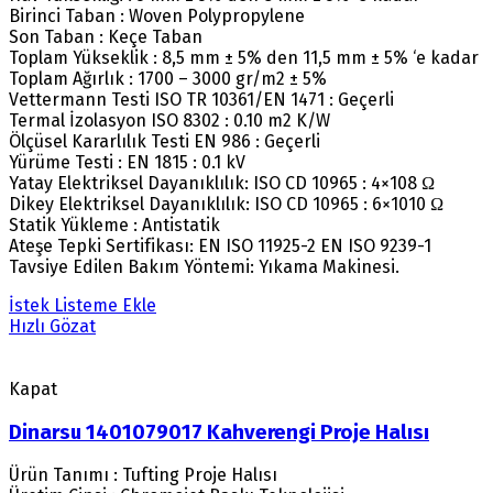
Birinci Taban : Woven Polypropylene
Son Taban : Keçe Taban
Toplam Yükseklik : 8,5 mm ± 5% den 11,5 mm ± 5% ‘e kadar
Toplam Ağırlık : 1700 – 3000 gr/m2 ± 5%
Vettermann Testi ISO TR 10361/EN 1471 : Geçerli
Termal İzolasyon ISO 8302 : 0.10 m2 K/W
Ölçüsel Kararlılık Testi EN 986 : Geçerli
Yürüme Testi : EN 1815 : 0.1 kV
Yatay Elektriksel Dayanıklılık: ISO CD 10965 : 4×108 Ω
Dikey Elektriksel Dayanıklılık: ISO CD 10965 : 6×1010 Ω
Statik Yükleme : Antistatik
Ateşe Tepki Sertifikası: EN ISO 11925-2 EN ISO 9239-1
Tavsiye Edilen Bakım Yöntemi: Yıkama Makinesi.
İstek Listeme Ekle
Hızlı Gözat
Kapat
Dinarsu 1401079017 Kahverengi Proje Halısı
Ürün Tanımı : Tufting Proje Halısı