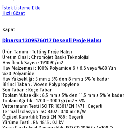
İstek Listeme Ekle
Hızlı Gözat
Kapat
Dinarsu 1309576017 Desenli Proje Halısı
Ürün Tanımı : Tufting Proje Halısı
Üretim Cinsi : Chromojet Baskı Teknolojisi
Hav İlmek Sayısı : 191090/m2
Hav Malzemesi : 100% Polyamide 6 / 6.6 veya %80 Yün
%20 Polyamide
Hav Yüksekliği : 5 mm ± 5% den 8 mm ± 5% ‘e kadar
Birinci Taban : Woven Polypropylene
Son Taban : Keçe Taban
Toplam Yükseklik : 8,5 mm ± 5% den 11,5 mm ± 5% ‘e kadar
Toplam Ağırlık : 1700 – 3000 gr/m2 ± 5%
Vettermann Testi ISO TR 10361/EN 1471 : Geçerli
Termal İzolasyon ISO 8302 : 0.10 m2 K/W
Ölçüsel Kararlılık Testi EN 986 : Geçerli
Yürüme Testi : EN 1815 : 0.1 kV
Yatay Elektriksel Dayanıklılık: ISO CD 10965 : 4×108 Ω