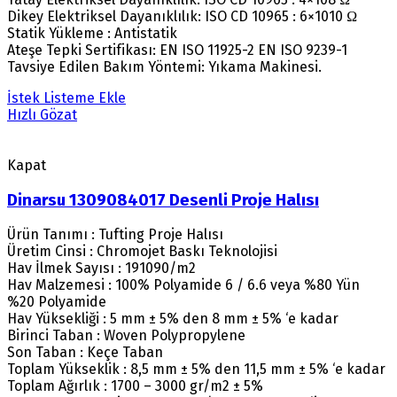
Dikey Elektriksel Dayanıklılık: ISO CD 10965 : 6×1010 Ω
Statik Yükleme : Antistatik
Ateşe Tepki Sertifikası: EN ISO 11925-2 EN ISO 9239-1
Tavsiye Edilen Bakım Yöntemi: Yıkama Makinesi.
İstek Listeme Ekle
Hızlı Gözat
Kapat
Dinarsu 1309084017 Desenli Proje Halısı
Ürün Tanımı : Tufting Proje Halısı
Üretim Cinsi : Chromojet Baskı Teknolojisi
Hav İlmek Sayısı : 191090/m2
Hav Malzemesi : 100% Polyamide 6 / 6.6 veya %80 Yün
%20 Polyamide
Hav Yüksekliği : 5 mm ± 5% den 8 mm ± 5% ‘e kadar
Birinci Taban : Woven Polypropylene
Son Taban : Keçe Taban
Toplam Yükseklik : 8,5 mm ± 5% den 11,5 mm ± 5% ‘e kadar
Toplam Ağırlık : 1700 – 3000 gr/m2 ± 5%