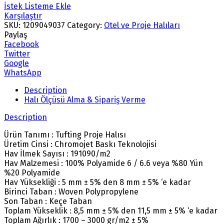
İstek Listeme Ekle
Karşılaştır
SKU:
1209049037
Category:
Otel ve Proje Halıları
Paylaş
Facebook
Twitter
Google
WhatsApp
Description
Halı Ölçüsü Alma & Sipariş Verme
Description
Ürün Tanımı : Tufting Proje Halısı
Üretim Cinsi : Chromojet Baskı Teknolojisi
Hav İlmek Sayısı : 191090/m2
Hav Malzemesi : 100% Polyamide 6 / 6.6 veya %80 Yün
%20 Polyamide
Hav Yüksekliği : 5 mm ± 5% den 8 mm ± 5% ‘e kadar
Birinci Taban : Woven Polypropylene
Son Taban : Keçe Taban
Toplam Yükseklik : 8,5 mm ± 5% den 11,5 mm ± 5% ‘e kadar
Toplam Ağırlık : 1700 – 3000 gr/m2 ± 5%