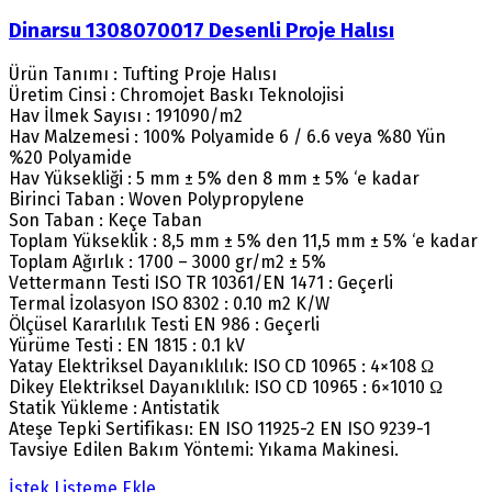
Dinarsu 1308070017 Desenli Proje Halısı
Ürün Tanımı : Tufting Proje Halısı
Üretim Cinsi : Chromojet Baskı Teknolojisi
Hav İlmek Sayısı : 191090/m2
Hav Malzemesi : 100% Polyamide 6 / 6.6 veya %80 Yün
%20 Polyamide
Hav Yüksekliği : 5 mm ± 5% den 8 mm ± 5% ‘e kadar
Birinci Taban : Woven Polypropylene
Son Taban : Keçe Taban
Toplam Yükseklik : 8,5 mm ± 5% den 11,5 mm ± 5% ‘e kadar
Toplam Ağırlık : 1700 – 3000 gr/m2 ± 5%
Vettermann Testi ISO TR 10361/EN 1471 : Geçerli
Termal İzolasyon ISO 8302 : 0.10 m2 K/W
Ölçüsel Kararlılık Testi EN 986 : Geçerli
Yürüme Testi : EN 1815 : 0.1 kV
Yatay Elektriksel Dayanıklılık: ISO CD 10965 : 4×108 Ω
Dikey Elektriksel Dayanıklılık: ISO CD 10965 : 6×1010 Ω
Statik Yükleme : Antistatik
Ateşe Tepki Sertifikası: EN ISO 11925-2 EN ISO 9239-1
Tavsiye Edilen Bakım Yöntemi: Yıkama Makinesi.
İstek Listeme Ekle