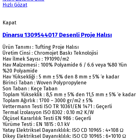
Hızlı Gözat
Kapat
Dinarsu 1309544017 Desenli Proje Halısı
Ürün Tanımı : Tufting Proje Halısı
Üretim Cinsi : Chromojet Baskı Teknolojisi
Hav İlmek Sayısı : 191090/m2
Hav Malzemesi : 100% Polyamide 6 / 6.6 veya %80 Yün
%20 Polyamide
Hav Yüksekliği : 5 mm ± 5% den 8 mm ± 5% ‘e kadar
Birinci Taban : Woven Polypropylene
Son Taban : Keçe Taban
Toplam Yükseklik : 8,5 mm ± 5% den 11,5 mm ± 5% ‘e kadar
Toplam Ağırlık : 1700 – 3000 gr/m2 ± 5%
Vettermann Testi ISO TR 10361/EN 1471 : Geçerli
Termal İzolasyon ISO 8302 : 0.10 m2 K/W
Ölçüsel Kararlılık Testi EN 986 : Geçerli
Yürüme Testi : EN 1815 : 0.1 kV
Yatay Elektriksel Dayanıklılık: ISO CD 10965 : 4×108 Ω
Dikey Elektriksel Dayanıklılık: ISO CD 10965 : 6×1010 Ω