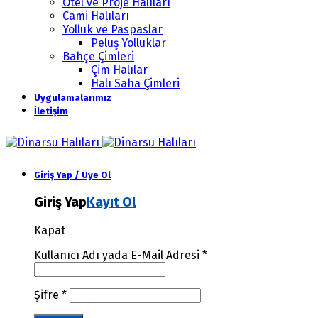
Otel ve Proje Halıları
Cami Halıları
Yolluk ve Paspaslar
Peluş Yolluklar
Bahçe Çimleri
Çim Halılar
Halı Saha Çimleri
Uygulamalarımız
İletişim
Giriş Yap / Üye Ol
Giriş Yap
Kayıt Ol
Kapat
Kullanıcı Adı yada E-Mail Adresi
*
Şifre
*