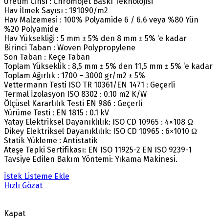
Üretim Cinsi : Chromojet Baskı Teknolojisi
Hav İlmek Sayısı : 191090/m2
Hav Malzemesi : 100% Polyamide 6 / 6.6 veya %80 Yün
%20 Polyamide
Hav Yüksekliği : 5 mm ± 5% den 8 mm ± 5% ‘e kadar
Birinci Taban : Woven Polypropylene
Son Taban : Keçe Taban
Toplam Yükseklik : 8,5 mm ± 5% den 11,5 mm ± 5% ‘e kadar
Toplam Ağırlık : 1700 – 3000 gr/m2 ± 5%
Vettermann Testi ISO TR 10361/EN 1471 : Geçerli
Termal İzolasyon ISO 8302 : 0.10 m2 K/W
Ölçüsel Kararlılık Testi EN 986 : Geçerli
Yürüme Testi : EN 1815 : 0.1 kV
Yatay Elektriksel Dayanıklılık: ISO CD 10965 : 4×108 Ω
Dikey Elektriksel Dayanıklılık: ISO CD 10965 : 6×1010 Ω
Statik Yükleme : Antistatik
Ateşe Tepki Sertifikası: EN ISO 11925-2 EN ISO 9239-1
Tavsiye Edilen Bakım Yöntemi: Yıkama Makinesi.
İstek Listeme Ekle
Hızlı Gözat
Kapat