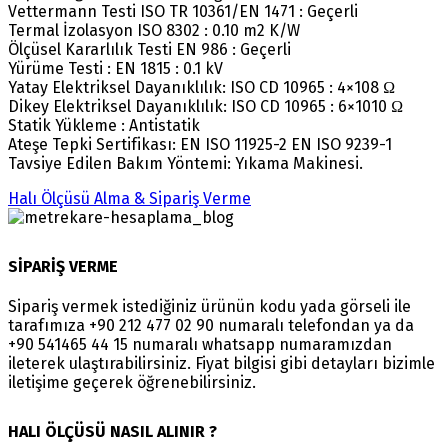
Vettermann Testi ISO TR 10361/EN 1471 : Geçerli
Termal İzolasyon ISO 8302 : 0.10 m2 K/W
Ölçüsel Kararlılık Testi EN 986 : Geçerli
Yürüme Testi : EN 1815 : 0.1 kV
Yatay Elektriksel Dayanıklılık: ISO CD 10965 : 4×108 Ω
Dikey Elektriksel Dayanıklılık: ISO CD 10965 : 6×1010 Ω
Statik Yükleme : Antistatik
Ateşe Tepki Sertifikası: EN ISO 11925-2 EN ISO 9239-1
Tavsiye Edilen Bakım Yöntemi: Yıkama Makinesi.
Halı Ölçüsü Alma & Sipariş Verme
SİPARİŞ VERME
Sipariş vermek istediğiniz ürünün kodu yada görseli ile
tarafımıza +90 212 477 02 90 numaralı telefondan ya da
+90 541465 44 15 numaralı whatsapp numaramızdan
ileterek ulaştırabilirsiniz. Fiyat bilgisi gibi detayları bizimle
iletişime geçerek öğrenebilirsiniz.
HALI ÖLÇÜSÜ NASIL ALINIR ?