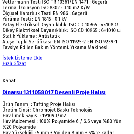
Vettermann Testi ISO TR 10361/EN 1471 : Geçerli
Termal İzolasyon ISO 8302 : 0.10 m2 K/W
Ölçüsel Kararlılık Testi EN 986 : Geçerli
Yürüme Testi : EN 1815 : 0.1 kV
Yatay Elektriksel Dayanıklılık: ISO CD 10965 : 4×108 Ω
Dikey Elektriksel Dayanıklılık: ISO CD 10965 : 6×1010 Ω
Statik Yükleme : Antistatik
Ateşe Tepki Sertifikası: EN ISO 11925-2 EN ISO 9239-1
Tavsiye Edilen Bakım Yöntemi: Yıkama Makinesi.
İstek Listeme Ekle
Hızlı Gözat
Kapat
Dinarsu 1311058017 Desenli Proje Halısı
Ürün Tanımı : Tufting Proje Halısı
Üretim Cinsi : Chromojet Baskı Teknolojisi
Hav İlmek Sayısı : 191090/m2
Hav Malzemesi : 100% Polyamide 6 / 6.6 veya %80 Yün
%20 Polyamide
Hav Yüksekliği : 5 mm ± 5% den 8 mm ± 5% ‘e kadar