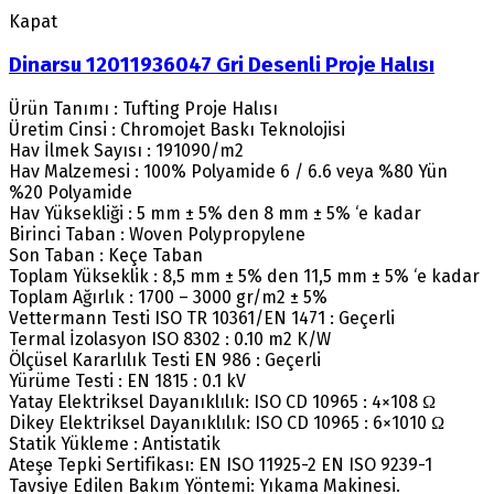
Kapat
Dinarsu 12011936047 Gri Desenli Proje Halısı
Ürün Tanımı : Tufting Proje Halısı
Üretim Cinsi : Chromojet Baskı Teknolojisi
Hav İlmek Sayısı : 191090/m2
Hav Malzemesi : 100% Polyamide 6 / 6.6 veya %80 Yün
%20 Polyamide
Hav Yüksekliği : 5 mm ± 5% den 8 mm ± 5% ‘e kadar
Birinci Taban : Woven Polypropylene
Son Taban : Keçe Taban
Toplam Yükseklik : 8,5 mm ± 5% den 11,5 mm ± 5% ‘e kadar
Toplam Ağırlık : 1700 – 3000 gr/m2 ± 5%
Vettermann Testi ISO TR 10361/EN 1471 : Geçerli
Termal İzolasyon ISO 8302 : 0.10 m2 K/W
Ölçüsel Kararlılık Testi EN 986 : Geçerli
Yürüme Testi : EN 1815 : 0.1 kV
Yatay Elektriksel Dayanıklılık: ISO CD 10965 : 4×108 Ω
Dikey Elektriksel Dayanıklılık: ISO CD 10965 : 6×1010 Ω
Statik Yükleme : Antistatik
Ateşe Tepki Sertifikası: EN ISO 11925-2 EN ISO 9239-1
Tavsiye Edilen Bakım Yöntemi: Yıkama Makinesi.