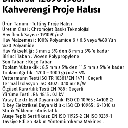
Kahverengi Proje Halısı
Ürün Tanımı : Tufting Proje Halısı
Üretim Cinsi : Chromojet Baskı Teknolojisi
Hav İlmek Sayısı : 191090/m2
Hav Malzemesi : 100% Polyamide 6 / 6.6 veya %80 Yün
%20 Polyamide
Hav Yüksekliği : 5 mm ± 5% den 8 mm ± 5% ‘e kadar
Birinci Taban : Woven Polypropylene
Son Taban : Keçe Taban
Toplam Yükseklik : 8,5 mm ± 5% den 11,5 mm ± 5% ‘e kadar
Toplam Ağırlık : 1700 – 3000 gr/m2 ± 5%
Vettermann Testi ISO TR 10361/EN 1471 : Geçerli
Termal İzolasyon ISO 8302 : 0.10 m2 K/W
Ölçüsel Kararlılık Testi EN 986 : Geçerli
Yürüme Testi : EN 1815 : 0.1 kV
Yatay Elektriksel Dayanıklılık: ISO CD 10965 : 4×108 Ω
Dikey Elektriksel Dayanıklılık: ISO CD 10965 : 6×1010 Ω
Statik Yükleme : Antistatik
Ateşe Tepki Sertifikası: EN ISO 11925-2 EN ISO 9239-1
Tavsiye Edilen Bakım Yöntemi: Yıkama Makinesi.