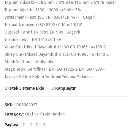
Toplam Yükseklik : 8,5 mm ± 5% den 11,5 mm ± 5% ‘e kadar
Toplam Ağırlık : 1700 – 3000 gr/m2 ± 5%
Vettermann Testi ISO TR 10361/EN 1471 : Geçerli
Termal İzolasyon ISO 8302 : 0.10 m2 K/W
Ölçüsel Kararlılık Testi EN 986 : Geçerli
Yürüme Testi : EN 1815 : 0.1 kV
Yatay Elektriksel Dayanıklılık: ISO CD 10965 : 4×108 Ω
Dikey Elektriksel Dayanıklılık: ISO CD 10965 : 6×1010 Ω
Statik Yükleme : Antistatik
Ateşe Tepki Sertifikası: EN ISO 11925-2 EN ISO 9239-1
Tavsiye Edilen Bakım Yöntemi: Yıkama Makinesi.
Karşılaştır
İstek Listeme Ekle
SKU:
1208002027
Category:
Otel ve Proje Halıları
Paylaş