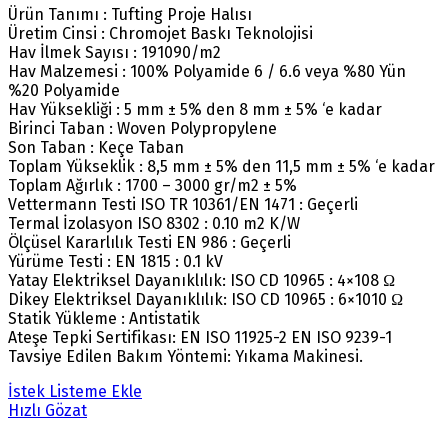
Ürün Tanımı : Tufting Proje Halısı
Üretim Cinsi : Chromojet Baskı Teknolojisi
Hav İlmek Sayısı : 191090/m2
Hav Malzemesi : 100% Polyamide 6 / 6.6 veya %80 Yün
%20 Polyamide
Hav Yüksekliği : 5 mm ± 5% den 8 mm ± 5% ‘e kadar
Birinci Taban : Woven Polypropylene
Son Taban : Keçe Taban
Toplam Yükseklik : 8,5 mm ± 5% den 11,5 mm ± 5% ‘e kadar
Toplam Ağırlık : 1700 – 3000 gr/m2 ± 5%
Vettermann Testi ISO TR 10361/EN 1471 : Geçerli
Termal İzolasyon ISO 8302 : 0.10 m2 K/W
Ölçüsel Kararlılık Testi EN 986 : Geçerli
Yürüme Testi : EN 1815 : 0.1 kV
Yatay Elektriksel Dayanıklılık: ISO CD 10965 : 4×108 Ω
Dikey Elektriksel Dayanıklılık: ISO CD 10965 : 6×1010 Ω
Statik Yükleme : Antistatik
Ateşe Tepki Sertifikası: EN ISO 11925-2 EN ISO 9239-1
Tavsiye Edilen Bakım Yöntemi: Yıkama Makinesi.
İstek Listeme Ekle
Hızlı Gözat