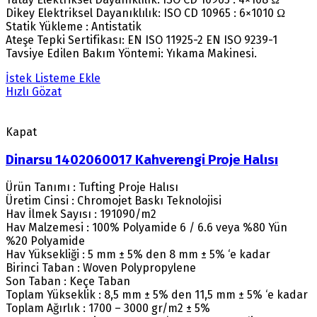
Dikey Elektriksel Dayanıklılık: ISO CD 10965 : 6×1010 Ω
Statik Yükleme : Antistatik
Ateşe Tepki Sertifikası: EN ISO 11925-2 EN ISO 9239-1
Tavsiye Edilen Bakım Yöntemi: Yıkama Makinesi.
İstek Listeme Ekle
Hızlı Gözat
Kapat
Dinarsu 1402060017 Kahverengi Proje Halısı
Ürün Tanımı : Tufting Proje Halısı
Üretim Cinsi : Chromojet Baskı Teknolojisi
Hav İlmek Sayısı : 191090/m2
Hav Malzemesi : 100% Polyamide 6 / 6.6 veya %80 Yün
%20 Polyamide
Hav Yüksekliği : 5 mm ± 5% den 8 mm ± 5% ‘e kadar
Birinci Taban : Woven Polypropylene
Son Taban : Keçe Taban
Toplam Yükseklik : 8,5 mm ± 5% den 11,5 mm ± 5% ‘e kadar
Toplam Ağırlık : 1700 – 3000 gr/m2 ± 5%