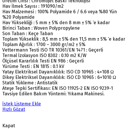
Üretim Cinsi : Chromojet Baskı Teknolojisi
Hav İlmek Sayısı : 191090/m2
Hav Malzemesi : 100% Polyamide 6 / 6.6 veya %80 Yün
%20 Polyamide
Hav Yüksekliği : 5 mm ± 5% den 8 mm ± 5% ‘e kadar
Birinci Taban : Woven Polypropylene
Son Taban : Keçe Taban
Toplam Yükseklik : 8,5 mm ± 5% den 11,5 mm ± 5% ‘e kadar
Toplam Ağırlık : 1700 – 3000 gr/m2 ± 5%
Vettermann Testi ISO TR 10361/EN 1471 : Geçerli
Termal İzolasyon ISO 8302 : 0.10 m2 K/W
Ölçüsel Kararlılık Testi EN 986 : Geçerli
Yürüme Testi : EN 1815 : 0.1 kV
Yatay Elektriksel Dayanıklılık: ISO CD 10965 : 4×108 Ω
Dikey Elektriksel Dayanıklılık: ISO CD 10965 : 6×1010 Ω
Statik Yükleme : Antistatik
Ateşe Tepki Sertifikası: EN ISO 11925-2 EN ISO 9239-1
Tavsiye Edilen Bakım Yöntemi: Yıkama Makinesi.
İstek Listeme Ekle
Hızlı Gözat
Kapat