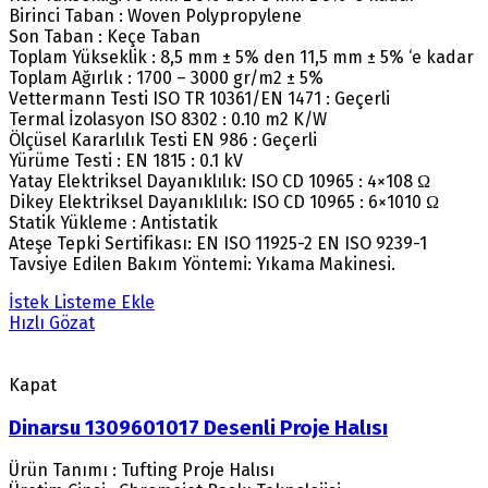
Birinci Taban : Woven Polypropylene
Son Taban : Keçe Taban
Toplam Yükseklik : 8,5 mm ± 5% den 11,5 mm ± 5% ‘e kadar
Toplam Ağırlık : 1700 – 3000 gr/m2 ± 5%
Vettermann Testi ISO TR 10361/EN 1471 : Geçerli
Termal İzolasyon ISO 8302 : 0.10 m2 K/W
Ölçüsel Kararlılık Testi EN 986 : Geçerli
Yürüme Testi : EN 1815 : 0.1 kV
Yatay Elektriksel Dayanıklılık: ISO CD 10965 : 4×108 Ω
Dikey Elektriksel Dayanıklılık: ISO CD 10965 : 6×1010 Ω
Statik Yükleme : Antistatik
Ateşe Tepki Sertifikası: EN ISO 11925-2 EN ISO 9239-1
Tavsiye Edilen Bakım Yöntemi: Yıkama Makinesi.
İstek Listeme Ekle
Hızlı Gözat
Kapat
Dinarsu 1309601017 Desenli Proje Halısı
Ürün Tanımı : Tufting Proje Halısı