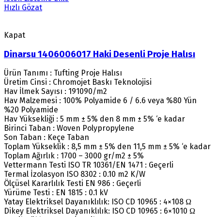
Hızlı Gözat
Kapat
Dinarsu 1406006017 Haki Desenli Proje Halısı
Ürün Tanımı : Tufting Proje Halısı
Üretim Cinsi : Chromojet Baskı Teknolojisi
Hav İlmek Sayısı : 191090/m2
Hav Malzemesi : 100% Polyamide 6 / 6.6 veya %80 Yün
%20 Polyamide
Hav Yüksekliği : 5 mm ± 5% den 8 mm ± 5% ‘e kadar
Birinci Taban : Woven Polypropylene
Son Taban : Keçe Taban
Toplam Yükseklik : 8,5 mm ± 5% den 11,5 mm ± 5% ‘e kadar
Toplam Ağırlık : 1700 – 3000 gr/m2 ± 5%
Vettermann Testi ISO TR 10361/EN 1471 : Geçerli
Termal İzolasyon ISO 8302 : 0.10 m2 K/W
Ölçüsel Kararlılık Testi EN 986 : Geçerli
Yürüme Testi : EN 1815 : 0.1 kV
Yatay Elektriksel Dayanıklılık: ISO CD 10965 : 4×108 Ω
Dikey Elektriksel Dayanıklılık: ISO CD 10965 : 6×1010 Ω