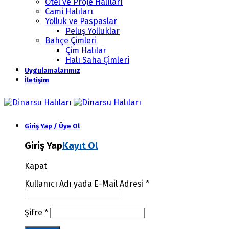
Otel ve Proje Halıları
Cami Halıları
Yolluk ve Paspaslar
Peluş Yolluklar
Bahçe Çimleri
Çim Halılar
Halı Saha Çimleri
Uygulamalarımız
İletişim
Giriş Yap / Üye Ol
Giriş Yap
Kayıt Ol
Kapat
Kullanıcı Adı yada E-Mail Adresi
*
Şifre
*