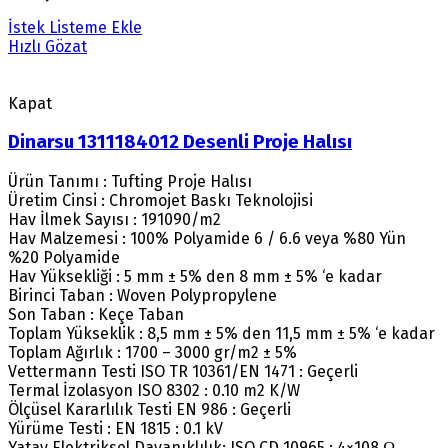
İstek Listeme Ekle
Hızlı Gözat
Kapat
Dinarsu 1311184012 Desenli Proje Halısı
Ürün Tanımı : Tufting Proje Halısı
Üretim Cinsi : Chromojet Baskı Teknolojisi
Hav İlmek Sayısı : 191090/m2
Hav Malzemesi : 100% Polyamide 6 / 6.6 veya %80 Yün
%20 Polyamide
Hav Yüksekliği : 5 mm ± 5% den 8 mm ± 5% ‘e kadar
Birinci Taban : Woven Polypropylene
Son Taban : Keçe Taban
Toplam Yükseklik : 8,5 mm ± 5% den 11,5 mm ± 5% ‘e kadar
Toplam Ağırlık : 1700 – 3000 gr/m2 ± 5%
Vettermann Testi ISO TR 10361/EN 1471 : Geçerli
Termal İzolasyon ISO 8302 : 0.10 m2 K/W
Ölçüsel Kararlılık Testi EN 986 : Geçerli
Yürüme Testi : EN 1815 : 0.1 kV
Yatay Elektriksel Dayanıklılık: ISO CD 10965 : 4×108 Ω