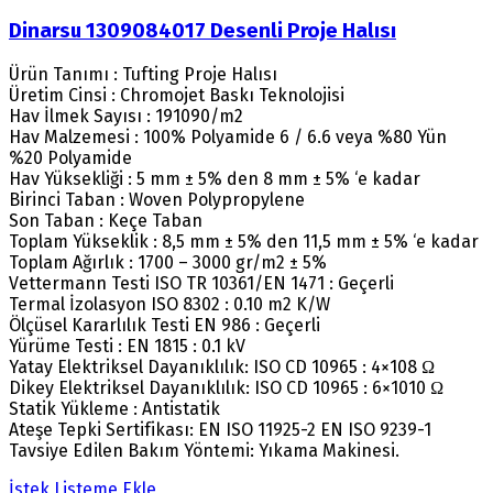
Dinarsu 1309084017 Desenli Proje Halısı
Ürün Tanımı : Tufting Proje Halısı
Üretim Cinsi : Chromojet Baskı Teknolojisi
Hav İlmek Sayısı : 191090/m2
Hav Malzemesi : 100% Polyamide 6 / 6.6 veya %80 Yün
%20 Polyamide
Hav Yüksekliği : 5 mm ± 5% den 8 mm ± 5% ‘e kadar
Birinci Taban : Woven Polypropylene
Son Taban : Keçe Taban
Toplam Yükseklik : 8,5 mm ± 5% den 11,5 mm ± 5% ‘e kadar
Toplam Ağırlık : 1700 – 3000 gr/m2 ± 5%
Vettermann Testi ISO TR 10361/EN 1471 : Geçerli
Termal İzolasyon ISO 8302 : 0.10 m2 K/W
Ölçüsel Kararlılık Testi EN 986 : Geçerli
Yürüme Testi : EN 1815 : 0.1 kV
Yatay Elektriksel Dayanıklılık: ISO CD 10965 : 4×108 Ω
Dikey Elektriksel Dayanıklılık: ISO CD 10965 : 6×1010 Ω
Statik Yükleme : Antistatik
Ateşe Tepki Sertifikası: EN ISO 11925-2 EN ISO 9239-1
Tavsiye Edilen Bakım Yöntemi: Yıkama Makinesi.
İstek Listeme Ekle