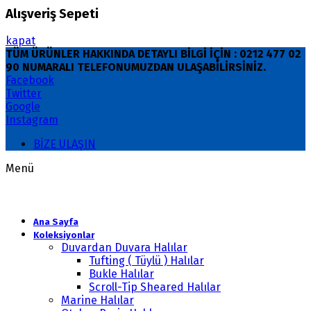
Alışveriş Sepeti
kapat
TÜM ÜRÜNLER HAKKINDA DETAYLI BİLGİ İÇİN : 0212 477 02
90 NUMARALI TELEFONUMUZDAN ULAŞABİLİRSİNİZ.
Facebook
Twitter
Google
Instagram
BİZE ULAŞIN
Menü
Ana Sayfa
Koleksiyonlar
Duvardan Duvara Halılar
Tufting ( Tüylü ) Halılar
Bukle Halılar
Scroll-Tip Sheared Halılar
Marine Halılar