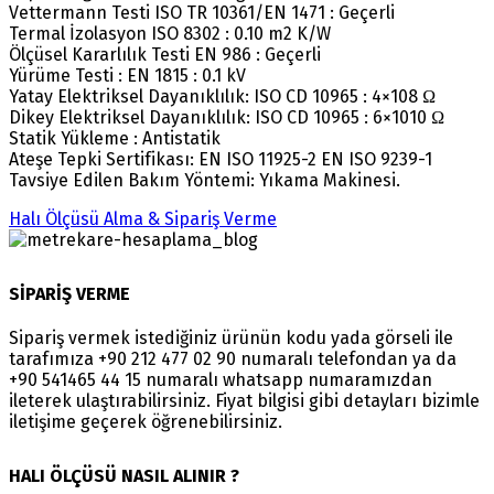
Vettermann Testi ISO TR 10361/EN 1471 : Geçerli
Termal İzolasyon ISO 8302 : 0.10 m2 K/W
Ölçüsel Kararlılık Testi EN 986 : Geçerli
Yürüme Testi : EN 1815 : 0.1 kV
Yatay Elektriksel Dayanıklılık: ISO CD 10965 : 4×108 Ω
Dikey Elektriksel Dayanıklılık: ISO CD 10965 : 6×1010 Ω
Statik Yükleme : Antistatik
Ateşe Tepki Sertifikası: EN ISO 11925-2 EN ISO 9239-1
Tavsiye Edilen Bakım Yöntemi: Yıkama Makinesi.
Halı Ölçüsü Alma & Sipariş Verme
SİPARİŞ VERME
Sipariş vermek istediğiniz ürünün kodu yada görseli ile
tarafımıza +90 212 477 02 90 numaralı telefondan ya da
+90 541465 44 15 numaralı whatsapp numaramızdan
ileterek ulaştırabilirsiniz. Fiyat bilgisi gibi detayları bizimle
iletişime geçerek öğrenebilirsiniz.
HALI ÖLÇÜSÜ NASIL ALINIR ?