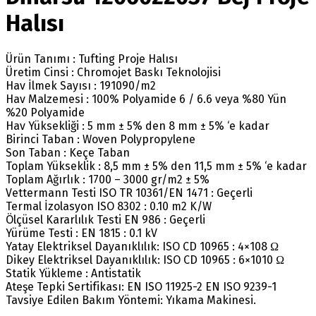
Halısı
Ürün Tanımı : Tufting Proje Halısı
Üretim Cinsi : Chromojet Baskı Teknolojisi
Hav İlmek Sayısı : 191090/m2
Hav Malzemesi : 100% Polyamide 6 / 6.6 veya %80 Yün
%20 Polyamide
Hav Yüksekliği : 5 mm ± 5% den 8 mm ± 5% ‘e kadar
Birinci Taban : Woven Polypropylene
Son Taban : Keçe Taban
Toplam Yükseklik : 8,5 mm ± 5% den 11,5 mm ± 5% ‘e kadar
Toplam Ağırlık : 1700 – 3000 gr/m2 ± 5%
Vettermann Testi ISO TR 10361/EN 1471 : Geçerli
Termal İzolasyon ISO 8302 : 0.10 m2 K/W
Ölçüsel Kararlılık Testi EN 986 : Geçerli
Yürüme Testi : EN 1815 : 0.1 kV
Yatay Elektriksel Dayanıklılık: ISO CD 10965 : 4×108 Ω
Dikey Elektriksel Dayanıklılık: ISO CD 10965 : 6×1010 Ω
Statik Yükleme : Antistatik
Ateşe Tepki Sertifikası: EN ISO 11925-2 EN ISO 9239-1
Tavsiye Edilen Bakım Yöntemi: Yıkama Makinesi.