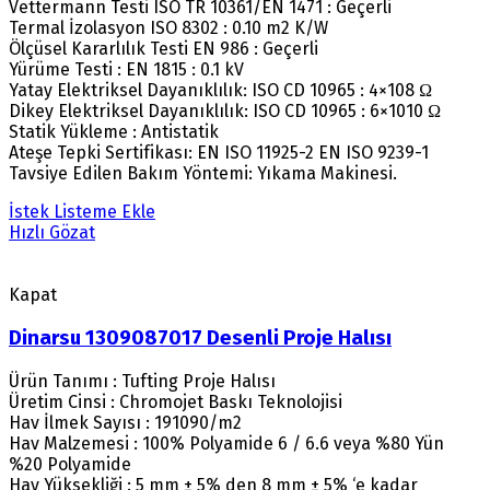
Vettermann Testi ISO TR 10361/EN 1471 : Geçerli
Termal İzolasyon ISO 8302 : 0.10 m2 K/W
Ölçüsel Kararlılık Testi EN 986 : Geçerli
Yürüme Testi : EN 1815 : 0.1 kV
Yatay Elektriksel Dayanıklılık: ISO CD 10965 : 4×108 Ω
Dikey Elektriksel Dayanıklılık: ISO CD 10965 : 6×1010 Ω
Statik Yükleme : Antistatik
Ateşe Tepki Sertifikası: EN ISO 11925-2 EN ISO 9239-1
Tavsiye Edilen Bakım Yöntemi: Yıkama Makinesi.
İstek Listeme Ekle
Hızlı Gözat
Kapat
Dinarsu 1309087017 Desenli Proje Halısı
Ürün Tanımı : Tufting Proje Halısı
Üretim Cinsi : Chromojet Baskı Teknolojisi
Hav İlmek Sayısı : 191090/m2
Hav Malzemesi : 100% Polyamide 6 / 6.6 veya %80 Yün
%20 Polyamide
Hav Yüksekliği : 5 mm ± 5% den 8 mm ± 5% ‘e kadar