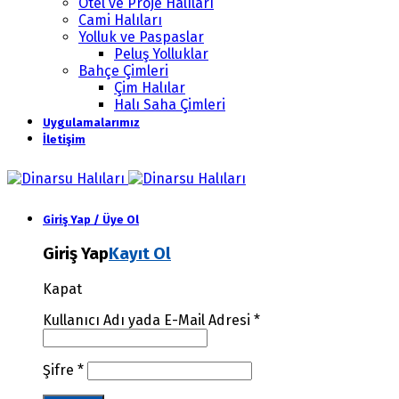
Otel ve Proje Halıları
Cami Halıları
Yolluk ve Paspaslar
Peluş Yolluklar
Bahçe Çimleri
Çim Halılar
Halı Saha Çimleri
Uygulamalarımız
İletişim
Giriş Yap / Üye Ol
Giriş Yap
Kayıt Ol
Kapat
Kullanıcı Adı yada E-Mail Adresi
*
Şifre
*