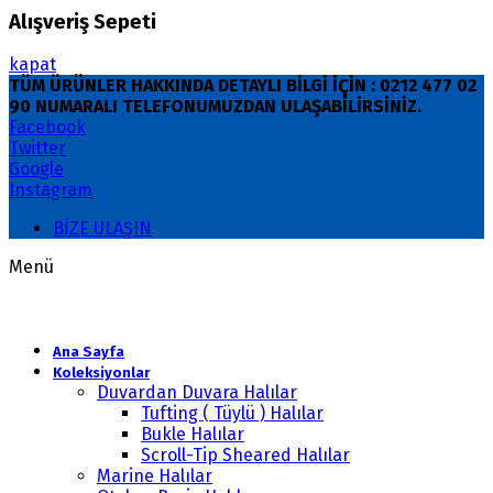
Alışveriş Sepeti
kapat
TÜM ÜRÜNLER HAKKINDA DETAYLI BİLGİ İÇİN : 0212 477 02
90 NUMARALI TELEFONUMUZDAN ULAŞABİLİRSİNİZ.
Facebook
Twitter
Google
Instagram
BİZE ULAŞIN
Menü
Ana Sayfa
Koleksiyonlar
Duvardan Duvara Halılar
Tufting ( Tüylü ) Halılar
Bukle Halılar
Scroll-Tip Sheared Halılar
Marine Halılar