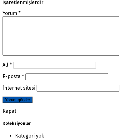
işaretlenmişlerdir
Yorum
*
Ad
*
E-posta
*
İnternet sitesi
Kapat
Koleksiyonlar
Kategori yok