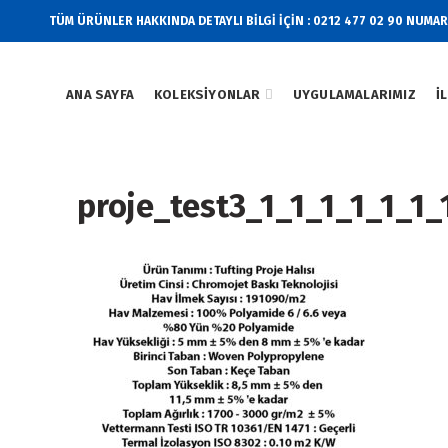
TÜM ÜRÜNLER HAKKINDA DETAYLI BİLGİ İÇİN : 0212 477 02 90 NUMA
ANA SAYFA
KOLEKSIYONLAR
UYGULAMALARIMIZ
İ
proje_test3_1_1_1_1_1_1_