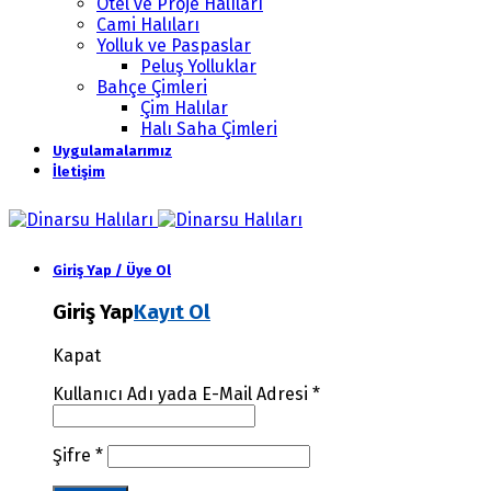
Otel ve Proje Halıları
Cami Halıları
Yolluk ve Paspaslar
Peluş Yolluklar
Bahçe Çimleri
Çim Halılar
Halı Saha Çimleri
Uygulamalarımız
İletişim
Giriş Yap / Üye Ol
Giriş Yap
Kayıt Ol
Kapat
Kullanıcı Adı yada E-Mail Adresi
*
Şifre
*