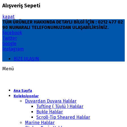
Alışveriş Sepeti
kapat
TÜM ÜRÜNLER HAKKINDA DETAYLI BİLGİ İÇİN : 0212 477 02
90 NUMARALI TELEFONUMUZDAN ULAŞABİLİRSİNİZ.
Facebook
Twitter
Google
Instagram
BİZE ULAŞIN
Menü
Ana Sayfa
Koleksiyonlar
Duvardan Duvara Halılar
Tufting ( Tüylü ) Halılar
Bukle Halılar
Scroll-Tip Sheared Halılar
Marine Halılar