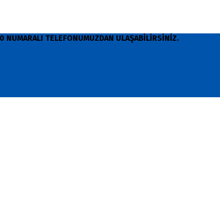
 90 NUMARALI TELEFONUMUZDAN ULAŞABİLİRSİNİZ.