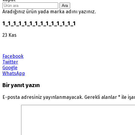
Ara
Aradığınız ürün yada marka adını yazınız.
1_1_1_1_1_1_1_1_1_1_1_1_1_1
23
Kas
Facebook
Twitter
Google
WhatsApp
Bir yanıt yazın
E-posta adresiniz yayınlanmayacak.
Gerekli alanlar
*
ile iş