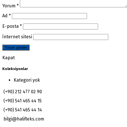
Yorum
*
Ad
*
E-posta
*
İnternet sitesi
Kapat
Koleksiyonlar
Kategori yok
(+90) 212 477 02 90
(+90) 541 465 44 15
(+90) 541 465 44 14
bilgi@halifleks.com