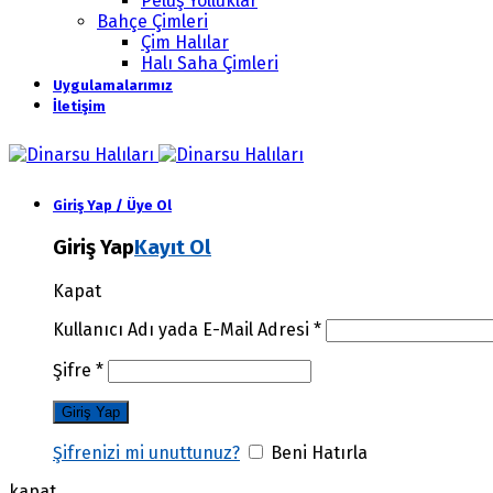
Peluş Yolluklar
Bahçe Çimleri
Çim Halılar
Halı Saha Çimleri
Uygulamalarımız
İletişim
Giriş Yap / Üye Ol
Giriş Yap
Kayıt Ol
Kapat
Kullanıcı Adı yada E-Mail Adresi
*
Şifre
*
Şifrenizi mi unuttunuz?
Beni Hatırla
kapat