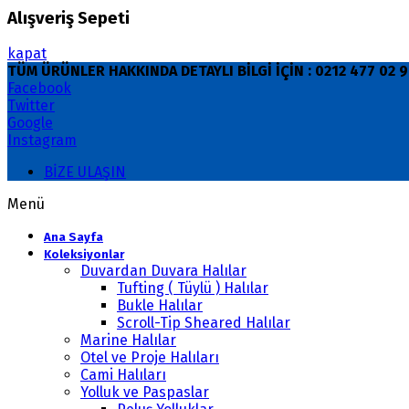
Alışveriş Sepeti
kapat
TÜM ÜRÜNLER HAKKINDA DETAYLI BİLGİ İÇİN : 0212 477 02
Facebook
Twitter
Google
Instagram
BİZE ULAŞIN
Menü
Ana Sayfa
Koleksiyonlar
Duvardan Duvara Halılar
Tufting ( Tüylü ) Halılar
Bukle Halılar
Scroll-Tip Sheared Halılar
Marine Halılar
Otel ve Proje Halıları
Cami Halıları
Yolluk ve Paspaslar