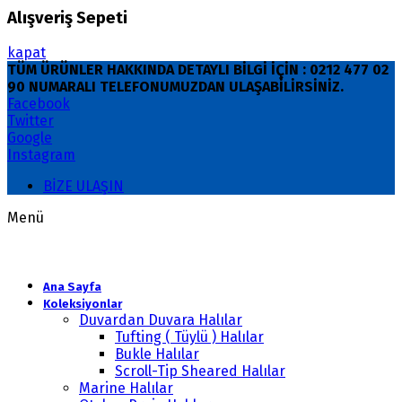
Alışveriş Sepeti
kapat
TÜM ÜRÜNLER HAKKINDA DETAYLI BİLGİ İÇİN : 0212 477 02
90 NUMARALI TELEFONUMUZDAN ULAŞABİLİRSİNİZ.
Facebook
Twitter
Google
Instagram
BİZE ULAŞIN
Menü
Ana Sayfa
Koleksiyonlar
Duvardan Duvara Halılar
Tufting ( Tüylü ) Halılar
Bukle Halılar
Scroll-Tip Sheared Halılar
Marine Halılar