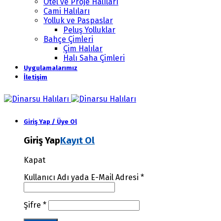
Otel ve Proje Halıları
Cami Halıları
Yolluk ve Paspaslar
Peluş Yolluklar
Bahçe Çimleri
Çim Halılar
Halı Saha Çimleri
Uygulamalarımız
İletişim
Giriş Yap / Üye Ol
Giriş Yap
Kayıt Ol
Kapat
Kullanıcı Adı yada E-Mail Adresi
*
Şifre
*