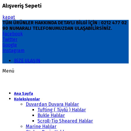
Alışveriş Sepeti
kapat
TÜM ÜRÜNLER HAKKINDA DETAYLI BİLGİ İÇİN : 0212 477 02
90 NUMARALI TELEFONUMUZDAN ULAŞABİLİRSİNİZ.
Facebook
Twitter
Google
Instagram
BİZE ULAŞIN
Menü
Ana Sayfa
Koleksiyonlar
Duvardan Duvara Halılar
Tufting ( Tüylü ) Halılar
Bukle Halılar
Scroll-Tip Sheared Halılar
Marine Halılar