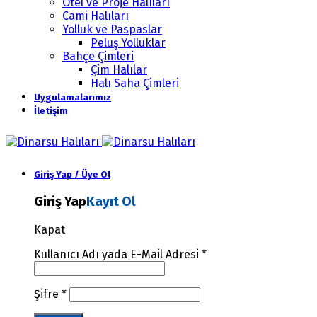
Otel ve Proje Halıları
Cami Halıları
Yolluk ve Paspaslar
Peluş Yolluklar
Bahçe Çimleri
Çim Halılar
Halı Saha Çimleri
Uygulamalarımız
İletişim
Giriş Yap / Üye Ol
Giriş Yap
Kayıt Ol
Kapat
Kullanıcı Adı yada E-Mail Adresi
*
Şifre
*