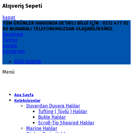
Alışveriş Sepeti
kapat
TÜM ÜRÜNLER HAKKINDA DETAYLI BİLGİ İÇİN : 0212 477 02
90 NUMARALI TELEFONUMUZDAN ULAŞABİLİRSİNİZ.
Facebook
Twitter
Google
Instagram
BİZE ULAŞIN
Menü
Ana Sayfa
Koleksiyonlar
Duvardan Duvara Halılar
Tufting ( Tüylü ) Halılar
Bukle Halılar
Scroll-Tip Sheared Halılar
Marine Halılar