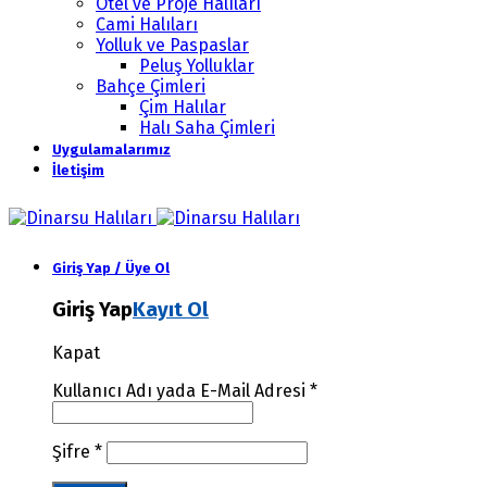
Otel ve Proje Halıları
Cami Halıları
Yolluk ve Paspaslar
Peluş Yolluklar
Bahçe Çimleri
Çim Halılar
Halı Saha Çimleri
Uygulamalarımız
İletişim
Giriş Yap / Üye Ol
Giriş Yap
Kayıt Ol
Kapat
Kullanıcı Adı yada E-Mail Adresi
*
Şifre
*