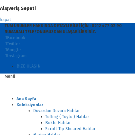
Alışveriş Sepeti
kapat
TÜM ÜRÜNLER HAKKINDA DETAYLI BİLGİ İÇİN : 0212 477 02 90
NUMARALI TELEFONUMUZDAN ULAŞABİLİRSİNİZ.
Facebook
Twitter
Google
Instagram
BİZE ULAŞIN
Menü
Ana Sayfa
Koleksiyonlar
Duvardan Duvara Halılar
Tufting ( Tüylü ) Halılar
Bukle Halılar
Scroll-Tip Sheared Halılar
Marine Halılar