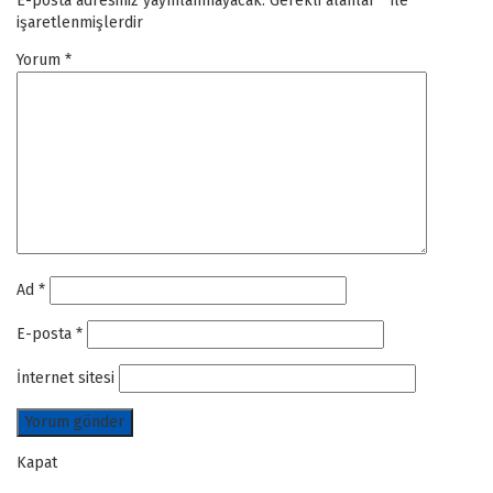
E-posta adresiniz yayınlanmayacak.
Gerekli alanlar
*
ile
işaretlenmişlerdir
Yorum
*
Ad
*
E-posta
*
İnternet sitesi
Kapat