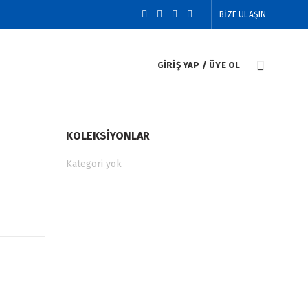
BİZE ULAŞIN
GIRIŞ YAP / ÜYE OL
KOLEKSIYONLAR
Kategori yok