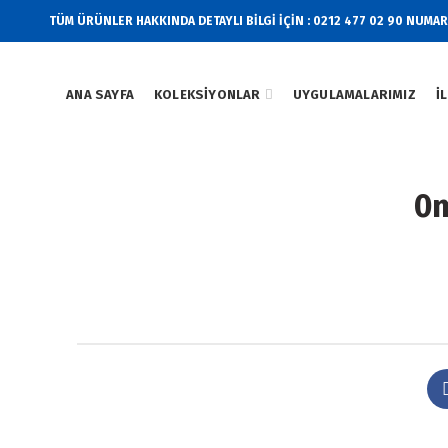
TÜM ÜRÜNLER HAKKINDA DETAYLI BİLGİ İÇİN : 0212 477 02 90 NUMA
ANA SAYFA
KOLEKSIYONLAR
UYGULAMALARIMIZ
İ
0m