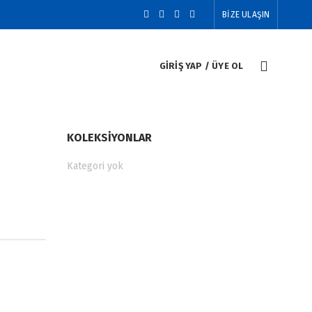
BİZE ULAŞIN
GIRIŞ YAP / ÜYE OL
KOLEKSIYONLAR
Kategori yok